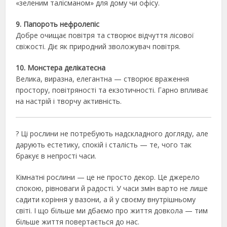
«зеленим талісманом» для дому чи офісу.
9. Папороть нефролепіс
Добре очищає повітря та створює відчуття лісової
свіжості. Діє як природний зволожувач повітря.
10. Монстера делікатесна
Велика, виразна, елегантна — створює враження
простору, повітряності та екзотичності. Гарно впливає
на настрій і творчу активність.
? Ці рослини не потребують надскладного догляду, але
дарують естетику, спокій і сталість — те, чого так
бракує в непрості часи.
Кімнатні рослини — це не просто декор. Це джерело
спокою, рівноваги й радості. У часи змін варто не лише
садити коріння у вазони, а й у своєму внутрішньому
світі. І що більше ми дбаємо про життя довкола — тим
більше життя повертається до нас.