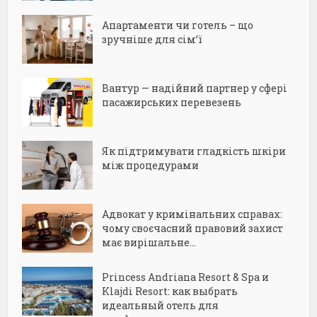
Апартаменти чи готель – що
зручніше для сім’ї
Вантур — надійний партнер у сфері
пасажирських перевезень
Як підтримувати гладкість шкіри
між процедурами
Адвокат у кримінальних справах:
чому своєчасний правовий захист
має вирішальне...
Princess Andriana Resort & Spa и
Klajdi Resort: как выбрать
идеальный отель для