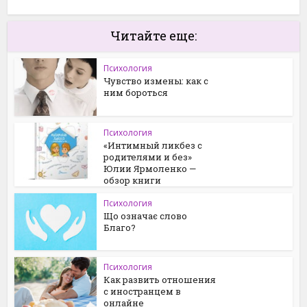
Читайте еще:
Психология
Чувство измены: как с
ним бороться
Психология
«Интимный ликбез с
родителями и без»
Юлии Ярмоленко —
обзор книги
Психология
Що означає слово
Благо?
Психология
Как развить отношения
с иностранцем в
онлайне