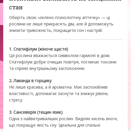
стан
Оберіть свою «зелено-психологічну аптечку» — ці
рослини не лише прикрасять дім, але й допоможуть
знизити тривожність, покращити сон і настрій.
1. Спатифілум (жіноче щастя)
Ця рослина вважається символом гармонії в домі.
Спатифілум добре очищає повітря, поглинає токсини
та сприяє внутрішньому заспокоєнню.
2. Лаванда в горщику
Не лише красива, а й ароматна. Має заспокійливі
властивості, допомагає заснути та знижує рівень
стресу.
3. Сансевієрія (тещин язик)
Одна з найвитриваліших рослин. Виділяє кисень вночі,
що покращує якість сну. Ідеальна для спальні.