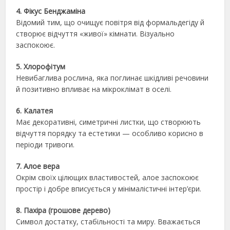
4. Фікус Бенджаміна
Відомий тим, що очищує повітря від формальдегіду й
створює відчуття «живої» кімнати. Візуально
заспокоює.
5. Хлорофітум
Невибаглива рослина, яка поглинає шкідливі речовини
й позитивно впливає на мікроклімат в оселі.
6. Калатея
Має декоративні, симетричні листки, що створюють
відчуття порядку та естетики — особливо корисно в
періоди тривоги.
7. Алое вера
Окрім своїх цілющих властивостей, алое заспокоює
простір і добре вписується у мінімалістичні інтер’єри.
8. Пахіра (грошове дерево)
Символ достатку, стабільності та миру. Вважається