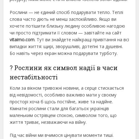
Рослини — не єдиний спосіб подарувати тепло. Теплі
слова часто діють не менш заспокійливо. Якщо ви
хочете потішити близьку людину особливою нагодою
чи просто підтримати її словом — завітайте на сайт
vitaimo.com
. Тут ви знайдете найкращі привітання на всі
випадки життя: щирі, зворушливі, дотепні та душевні.
Бо навіть через екран можна подарувати турботу.
? Рослини як символ надії в часи
нестабільності
Коли за вікном тривожні новини, а серце стискається
від невідомості, особливо важливо мати у своєму
просторі хоча б щось постійне, живе та надійне.
Кімнатні рослини стали для багатьох українців
маленьким острівцем спокою, символом того, що
життя триває, незважаючи на війну.
Під час війни ми вчимося цінувати моменти тиші.