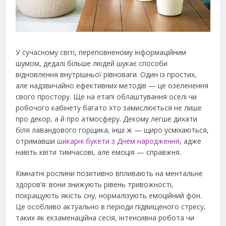
У сучасному світі, переповненому інформаційним
шумом, дедалі більше людей шукає способи
відновлення внутрішньої рівноваги. Один із простих,
але надзвичайно ефективних методів — це озеленення
свого простору. Ще на етапі облаштування оселі чи
робочого кабінету багато хто замислюється не лише
про декор, а й про атмосферу.
Декому легше дихати
біля лавандового горщика, інші ж — щиро усміхаються,
отримавши
шикарні букети з Днем народження
, адже
навіть квіти тимчасові, але емоція — справжня.
Кімнатні рослини позитивно впливають на ментальне
здоров’я: вони знижують рівень тривожності,
покращують якість сну, нормалізують емоційний фон.
Це особливо актуально в періоди підвищеного стресу,
таких як екзаменаційна сесія, інтенсивна робота чи