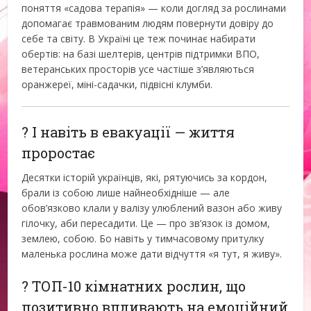
поняття «садова терапія» — коли догляд за рослинами
допомагає травмованим людям повернути довіру до
себе та світу. В Україні це теж починає набирати
обертів: на базі шелтерів, центрів підтримки ВПО,
ветеранських просторів усе частіше з’являються
оранжереї, міні-садачки, підвісні клумби.
? І навіть в евакуації — життя
проростає
Десятки історій українців, які, рятуючись за кордон,
брали із собою лише найнеобхідніше — але
обов’язково клали у валізу улюблений вазон або живу
гілочку, аби пересадити. Це — про зв’язок із домом,
землею, собою. Бо навіть у тимчасовому притулку
маленька рослина може дати відчуття «я тут, я живу».
? ТОП-10 кімнатних рослин, що
позитивно впливають на емоційний