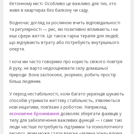
бетонному місті. Особливо це важливо для тих, хто
живе в квартирах без балкону чи саду.
Водночас догляд за рослиною вчить відповідальності
та регулярності — рис, які позитивно впливають і на
інші сфери життя. Це також гарна терапія для людей,
що відчувають втрату або потребують внутрішнього
опертя.
І хоча ми часто говоримо про користь свіжого повітря
й руху, не варто недооцінювати силу домашньої
природи. Вона заспокоює, укорінює, робить простір
більш людяним.
У період нестабільності, коли багато українців шукають
способів утримати життєву стабільність, з’являються
нові ініціативи, пов’язані з роботою. Наприклад,
економічне бронювання
дозволяє зберігати фахівців у
тилу для забезпечення важливих функцій — і саме такі
люди частіше потребують підтримки та психологічного
ресурсу, яким може стати власна «зелена зона» вдома.