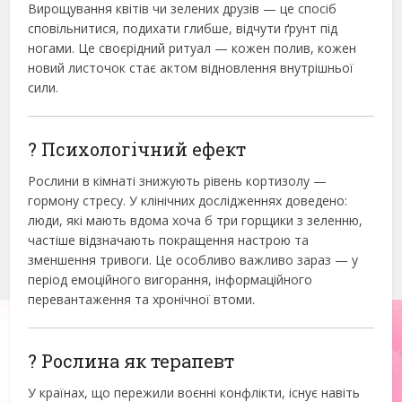
Вирощування квітів чи зелених друзів — це спосіб
сповільнитися, подихати глибше, відчути ґрунт під
ногами. Це своєрідний ритуал — кожен полив, кожен
новий листочок стає актом відновлення внутрішньої
сили.
? Психологічний ефект
Рослини в кімнаті знижують рівень кортизолу —
гормону стресу. У клінічних дослідженнях доведено:
люди, які мають вдома хоча б три горщики з зеленню,
частіше відзначають покращення настрою та
зменшення тривоги. Це особливо важливо зараз — у
період емоційного вигорання, інформаційного
перевантаження та хронічної втоми.
? Рослина як терапевт
У країнах, що пережили воєнні конфлікти, існує навіть