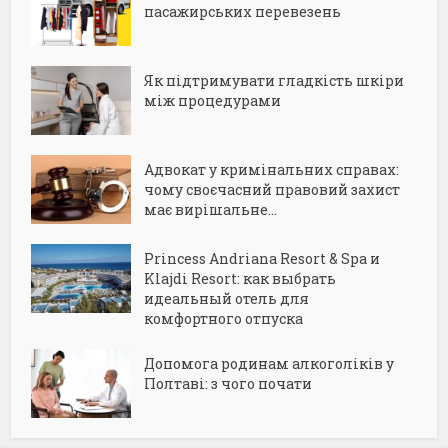
пасажирських перевезень
Як підтримувати гладкість шкіри
між процедурами
Адвокат у кримінальних справах:
чому своєчасний правовий захист
має вирішальне...
Princess Andriana Resort & Spa и
Klajdi Resort: как выбрать
идеальный отель для
комфортного отпуска
Допомога родинам алкоголіків у
Полтаві: з чого почати