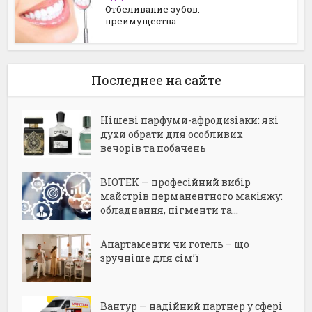
Отбеливание зубов:
преимущества
Последнее на сайте
Нішеві парфуми-афродизіаки: які
духи обрати для особливих
вечорів та побачень
BIOTEK — професійний вибір
майстрів перманентного макіяжу:
обладнання, пігменти та...
Апартаменти чи готель – що
зручніше для сім’ї
Вантур — надійний партнер у сфері