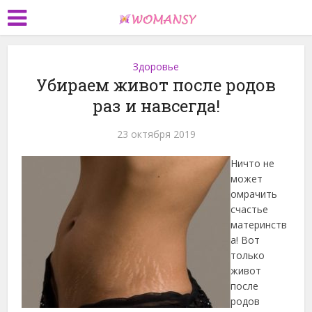
Здоровье
Убираем живот после родов
раз и навсегда!
23 октября 2019
Ничто не
может
омрачить
счастье
материнств
а! Вот
только
живот
после
родов