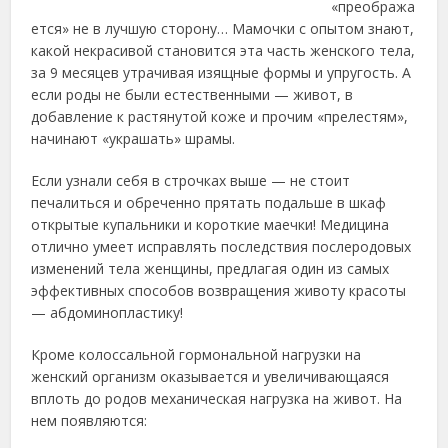
«преобража
ется» не в лучшую сторону… Мамочки с опытом знают,
какой некрасивой становится эта часть женского тела,
за 9 месяцев утрачивая изящные формы и упругость. А
если роды не были естественными — живот, в
добавление к растянутой коже и прочим «прелестям»,
начинают «украшать» шрамы.
Если узнали себя в строчках выше — не стоит
печалиться и обреченно прятать подальше в шкаф
открытые купальники и короткие маечки! Медицина
отлично умеет исправлять последствия послеродовых
изменений тела женщины, предлагая один из самых
эффективных способов возвращения животу красоты
— абдоминопластику!
Кроме колоссальной гормональной нагрузки на
женский организм оказывается и увеличивающаяся
вплоть до родов механическая нагрузка на живот. На
нем появляются: