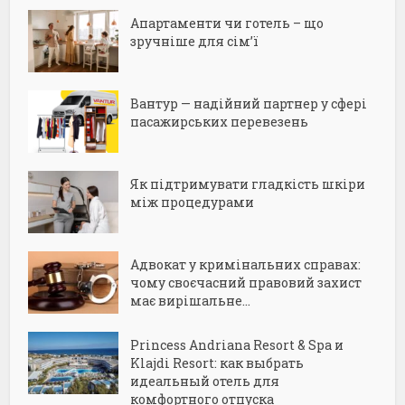
Апартаменти чи готель – що
зручніше для сім’ї
Вантур — надійний партнер у сфері
пасажирських перевезень
Як підтримувати гладкість шкіри
між процедурами
Адвокат у кримінальних справах:
чому своєчасний правовий захист
має вирішальне...
Princess Andriana Resort & Spa и
Klajdi Resort: как выбрать
идеальный отель для
комфортного отпуска