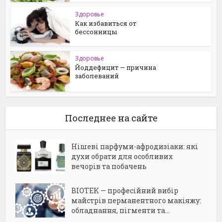
Здоровье
Как избавиться от
бессонницы
Здоровье
Йоддефицит — причина
заболеваний
Последнее на сайте
Нішеві парфуми-афродизіаки: які
духи обрати для особливих
вечорів та побачень
BIOTEK — професійний вибір
майстрів перманентного макіяжу:
обладнання, пігменти та...