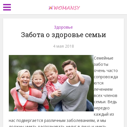
Здоровье
Забота о здоровье семьи
4 мая 2018
Семейные
заботы
очень часто
сопровожда
ются
лечением
всех членов
семьи. Ведь
нередко
каждый из
нас подвергается различным заболеваниям, и мы
должны уметь распознавать недуг в лицо и уметь