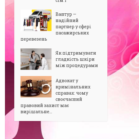
сім’ї
Вантур —
надійний
партнер у сфері
пасажирських
перевезень
Як підтримувати
гладкість шкіри
між процедурами
Адвокат у
кримінальних
справах: чому
своєчасний
правовий захист має
вирішальне...