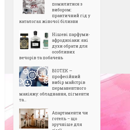
помилитися з
вибором:
практичний гід у
каталогах жіночої білизни
Нішеві парфуми-
афродизіаки: які
духи обрати для
особливих
вечорів та побачень
BIOTEK —
професійний
вибір майстрів
перманентного
макіяжу: обладнання, пігменти
та...
Апартаменти чи
готель – що
зручніше для