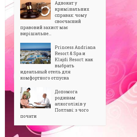
Адвокат у
кримінальних
справах: чому
своєчасний
правовий захист має
вирішальне...
Princess Andriana
Resort & Spa и
Klajdi Resort: как
выбрать
идеальный отель для
комфортного отпуска
Допомога
родинам
алкоголіків у
Полтаві: з чого
почати