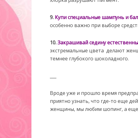
хлорка разрушают пигмент.
9.
Купи специальные шампунь и ба
особенно важно при выборе средств
10.
Закрашивай седину естественн
экстремальные цвета делают женщи
темнее глубокого шоколадного.
___
Вроде уже и прошло время предпра
приятно узнать, что где-то еще де
женщины, мы любим шопинг, а ещ