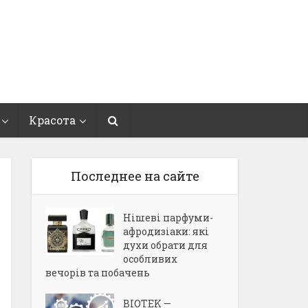
Красота
Последнее на сайте
Нішеві парфуми-
афродизіаки: які
духи обрати для
особливих
вечорів та побачень
BIOTEK —