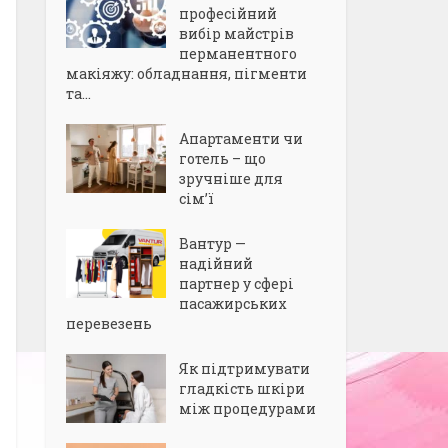
професійний
вибір майстрів
перманентного
макіяжу: обладнання, пігменти
та...
Апартаменти чи
готель – що
зручніше для
сім’ї
Вантур —
надійний
партнер у сфері
пасажирських
перевезень
Як підтримувати
гладкість шкіри
між процедурами