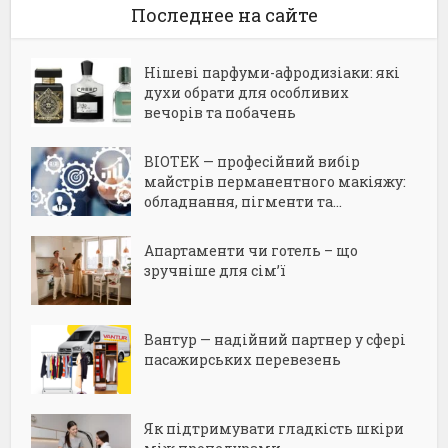
Последнее на сайте
Нішеві парфуми-афродизіаки: які
духи обрати для особливих
вечорів та побачень
BIOTEK — професійний вибір
майстрів перманентного макіяжу:
обладнання, пігменти та...
Апартаменти чи готель – що
зручніше для сім’ї
Вантур — надійний партнер у сфері
пасажирських перевезень
Як підтримувати гладкість шкіри