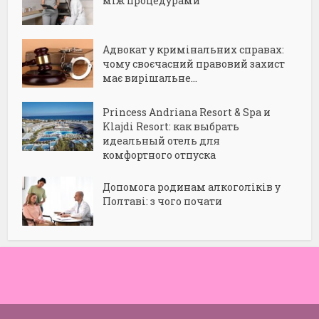
між процедурами
Адвокат у кримінальних справах:
чому своєчасний правовий захист
має вирішальне...
Princess Andriana Resort & Spa и
Klajdi Resort: как выбрать
идеальный отель для
комфортного отпуска
Допомога родинам алкоголіків у
Полтаві: з чого почати