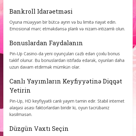
Bankroll Idarəetməsi
Oyuna müəyyən bir bütcə ayrın və bu limitə riayət edin.
Emosional mərc etməkdənsə planlı və nizam-intizamlı olun.
Bonuslardan Faydalanın
Pin-Up Casino-da yeni oyunçuları cəzb edən çoxlu bonus
təklif olunur. Bu bonuslardan istifadə edərək, oyunları daha
uzun davam etdirmək mümkün olar.
Canlı Yayımların Keyfiyyətinə Diqqət
Yetirin
Pin-Up, HD keyfiyyətli canlı yayım təmin edir. Stabil internet
əlaqəsi əsası faktorlardan biridir ki, oyun təcrübəniz
kəsilməsən.
Düzgün Vaxtı Seçin