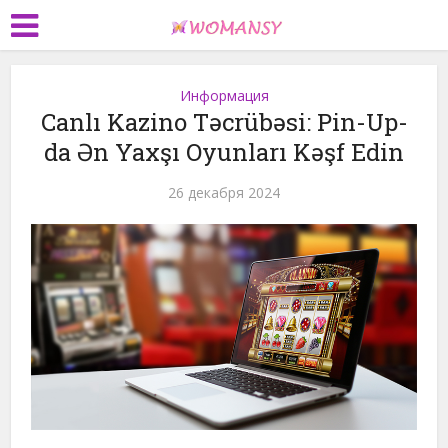
Информация
Canlı Kazino Təcrübəsi: Pin-Up-
da Ən Yaxşı Oyunları Kəşf Edin
26 декабря 2024