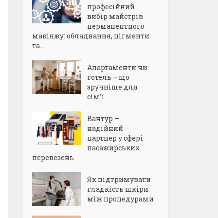
професійний
вибір майстрів
перманентного
макіяжу: обладнання, пігменти
та...
Апартаменти чи
готель – що
зручніше для
сім’ї
Вантур —
надійний
партнер у сфері
пасажирських
перевезень
Як підтримувати
гладкість шкіри
між процедурами