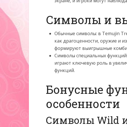
экране, и игроки могут наблюд
Символы и 
Обычные символы: в Temujin Tr
как драгоценности, оружие и и
формируют выигрышные комби
Символы специальных функций: с
играют ключевую роль в увели
функций.
Бонусные фу
особенности
Символы Wild и 