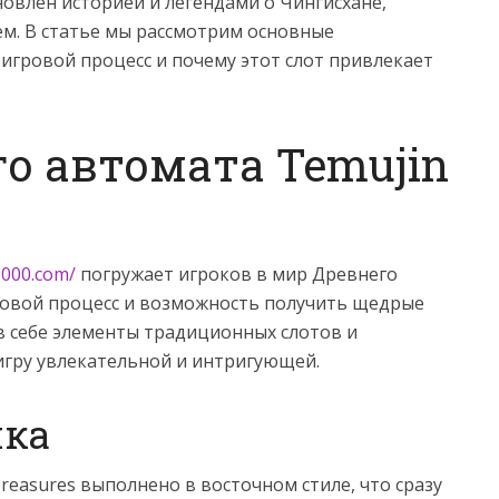
хновлен историей и легендами о Чингисхане,
м. В статье мы рассмотрим основные
о игровой процесс и почему этот слот привлекает
го автомата Temujin
6000.com/
погружает игроков в мир Древнего
ровой процесс и возможность получить щедрые
в себе элементы традиционных слотов и
игру увлекательной и интригующей.
ика
easures выполнено в восточном стиле, что сразу