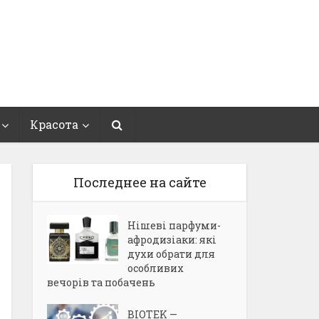
Красота
Последнее на сайте
Нішеві парфуми-
афродизіаки: які
духи обрати для
особливих
вечорів та побачень
BIOTEK —