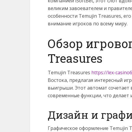
компанией iSoftBet, этот слот вдо
великим завоевателем и правителе
особенности Temujin Treasures, ег
внимание игроков по всему миру.
Обзор игрово
Treasures
Temujin Treasures
https://lex-casino
Востока, предлагая интересный иг
выигрыши. Этот автомат сочетает 
современные функции, что делает 
Дизайн и граф
Графическое оформление Temujin Tr