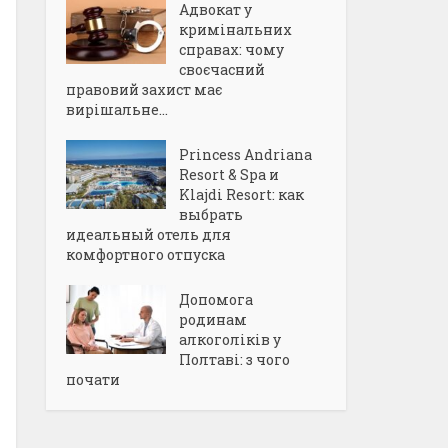
Адвокат у
кримінальних
справах: чому
своєчасний
правовий захист має
вирішальне...
Princess Andriana
Resort & Spa и
Klajdi Resort: как
выбрать
идеальный отель для
комфортного отпуска
Допомога
родинам
алкоголіків у
Полтаві: з чого
почати