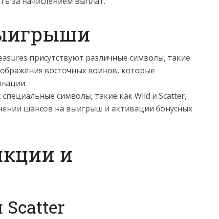
ать за начислением выплат.
выигрыши
easures присутствуют различные символы, такие
зображения восточных воинов, которые
нации.
пециальные символы, такие как Wild и Scatter,
чении шансов на выигрыш и активации бонусных
нкции и
Scatter