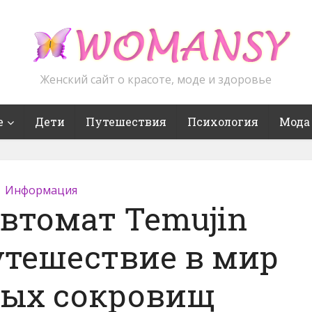
Женский сайт о красоте, моде и здоровье
е
Дети
Путешествия
Психология
Мода
Информация
втомат Temujin
путешествие в мир
ных сокровищ