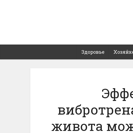
Здоровье
Хозяйк
Эфф
вибротрен
живота мож