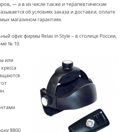
ов, — а в их числе также и терапевтические
казывается об условиях заказа и доставки, оплате
мых магазином гарантиях.
ый офис фирмы Relax in Style – в столице России,
ме № 10.
ты или
 кресса
ращаются
тот
н.
антами
ь
ону 8800