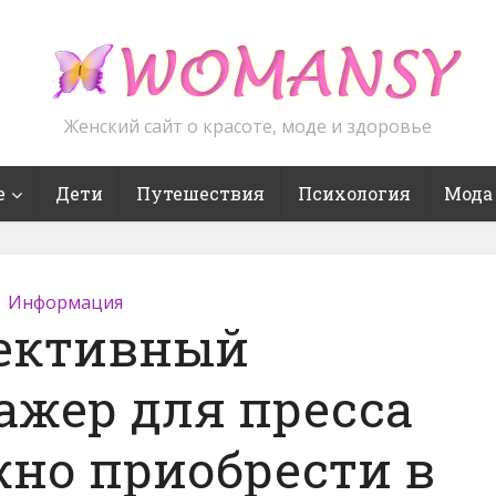
Женский сайт о красоте, моде и здоровье
е
Дети
Путешествия
Психология
Мода
Информация
ективный
ажер для пресса
но приобрести в