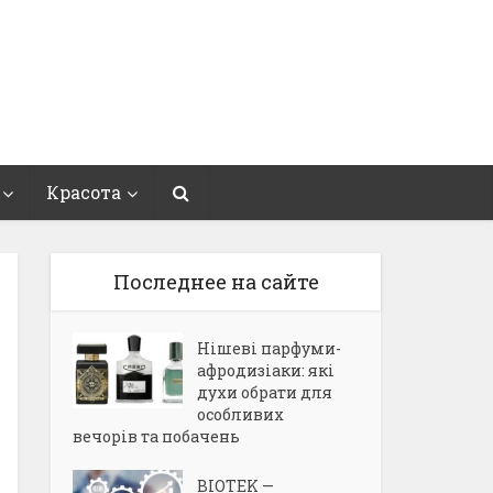
Красота
Последнее на сайте
Нішеві парфуми-
афродизіаки: які
духи обрати для
особливих
вечорів та побачень
BIOTEK —