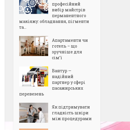
професійний
вибір майстрів
перманентного
макіяжу: обладнання, пігменти
та...
Апартаменти чи
готель – що
зручніше для
сім’ї
Вантур —
надійний
партнер у сфері
пасажирських
перевезень
Як підтримувати
гладкість шкіри
між процедурами