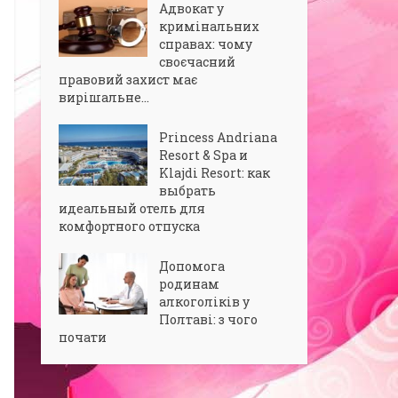
Адвокат у
кримінальних
справах: чому
своєчасний
правовий захист має
вирішальне...
Princess Andriana
Resort & Spa и
Klajdi Resort: как
выбрать
идеальный отель для
комфортного отпуска
Допомога
родинам
алкоголіків у
Полтаві: з чого
почати