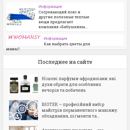
Информация
Согревающий пояс и
другие полезные теплые
вещи предлагает
компания «Бабушкины...
Информация
Как выбрать цветы для
мамы?
Последнее на сайте
Нішеві парфуми-афродизіаки: які
духи обрати для особливих
вечорів та побачень
BIOTEK — професійний вибір
майстрів перманентного макіяжу:
обладнання, пігменти та...