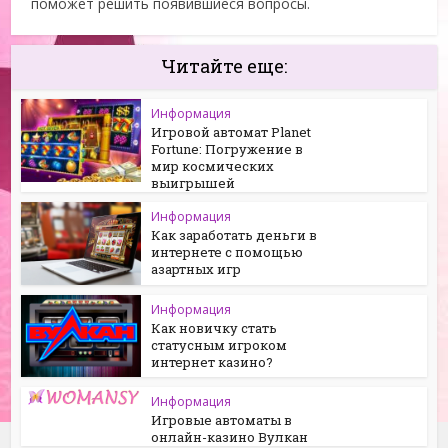
поможет решить появившиеся вопросы.
Читайте еще:
Информация
Игровой автомат Planet
Fortune: Погружение в
мир космических
выигрышей
Информация
Как заработать деньги в
интернете с помощью
азартных игр
Информация
Как новичку стать
статусным игроком
интернет казино?
Информация
Игровые автоматы в
онлайн-казино Вулкан