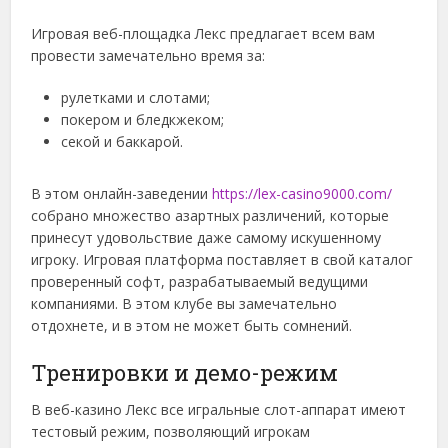
Игровая веб-площадка Лекс предлагает всем вам
провести замечательно время за:
рулетками и слотами;
покером и бледкжеком;
секой и баккарой.
В этом онлайн-заведении
https://lex-casino9000.com/
собрано множество азартных различений, которые
принесут удовольствие даже самому искушенному
игроку. Игровая платформа поставляет в свой каталог
проверенный софт, разрабатываемый ведущими
компаниями. В этом клубе вы замечательно
отдохнете, и в этом не может быть сомнений.
Тренировки и демо-режим
В веб-казино Лекс все игральные слот-аппарат имеют
тестовый режим, позволяющий игрокам