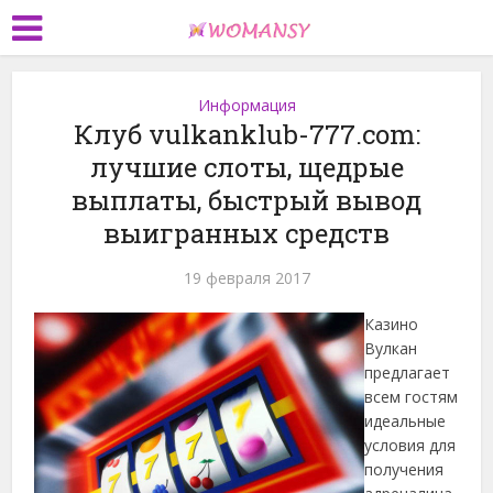
Информация
Клуб vulkanklub-777.com:
лучшие слоты, щедрые
выплаты, быстрый вывод
выигранных средств
19 февраля 2017
Казино
Вулкан
предлагает
всем гостям
идеальные
условия для
получения