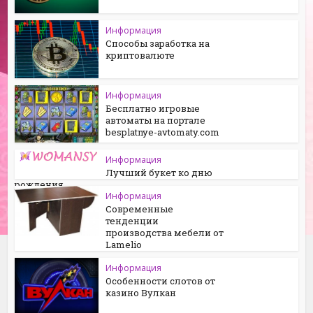
Информация
Способы заработка на
криптовалюте
Информация
Бесплатно игровые
автоматы на портале
besplatnye-avtomaty.com
Информация
Лучший букет ко дню
рождения
Информация
Современные
тенденции
производства мебели от
Lamelio
Информация
Особенности слотов от
казино Вулкан