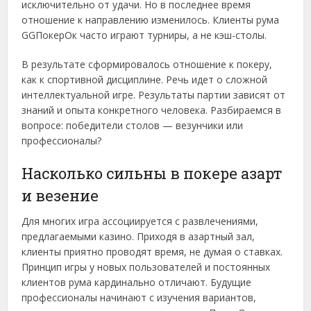
исключительно от удачи. Но в последнее время
отношение к направлению изменилось. Клиенты рума
GGПокерОк часто играют турниры, а не кэш-столы.
В результате сформировалось отношение к покеру,
как к спортивной дисциплине. Речь идет о сложной
интеллектуальной игре. Результаты партии зависят от
знаний и опыта конкретного человека. Разбираемся в
вопросе: победители столов — везунчики или
профессионалы?
Насколько сильны в покере азарт
и везение
Для многих игра ассоциируется с развлечениями,
предлагаемыми казино. Приходя в азартный зал,
клиенты приятно проводят время, не думая о ставках.
Принцип игры у новых пользователей и постоянных
клиентов рума кардинально отличают. Будущие
профессионалы начинают с изучения вариантов,