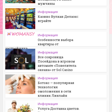
мужчины
Информация
Казино Вулкан Делюкс:
играйте
Информация
Особенности выбора
квартиры от
застройщика
Информация
Все сокровища
Посейдона в игровом
автомате «Повелитель
океана» от Sol Casino
Информация
Ботокс — популярная
технология
омоложения в сети
клиник Линлайн
Информация
Услуга Доставка цветов.