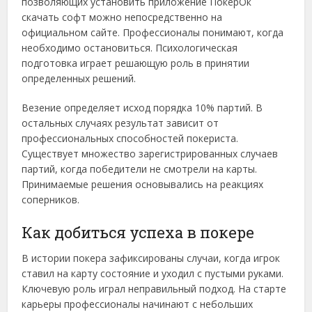
позволяющих установить приложение ПокерОк
скачать софт можно непосредственно на
официальном сайте. Профессионалы понимают, когда
необходимо остановиться. Психологическая
подготовка играет решающую роль в принятии
определенных решений.
Везение определяет исход порядка 10% партий. В
остальных случаях результат зависит от
профессиональных способностей покериста.
Существует множество зарегистрированных случаев
партий, когда победители не смотрели на карты.
Принимаемые решения основывались на реакциях
соперников.
Как добиться успеха в покере
В истории покера зафиксированы случаи, когда игрок
ставил на карту состояние и уходил с пустыми руками.
Ключевую роль играл неправильный подход. На старте
карьеры профессионалы начинают с небольших