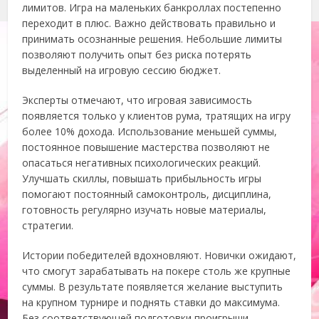
лимитов. Игра на маленьких банкроллах постепенно
переходит в плюс. Важно действовать правильно и
принимать осознанные решения. Небольшие лимиты
позволяют получить опыт без риска потерять
выделенный на игровую сессию бюджет.
Эксперты отмечают, что игровая зависимость
появляется только у клиентов рума, тратящих на игру
более 10% дохода. Использование меньшей суммы,
постоянное повышение мастерства позволяют не
опасаться негативных психологических реакций.
Улучшать скиллы, повышать прибыльность игры
помогают постоянный самоконтроль, дисциплина,
готовность регулярно изучать новые материалы,
стратегии.
Истории победителей вдохновляют. Новички ожидают,
что смогут зарабатывать на покере столь же крупные
суммы. В результате появляется желание выступить
на крупном турнире и поднять ставки до максимума.
Без соответствующей подготовки проигрыши