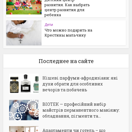
развития. Как выбрать
центр развития для
ребенка
Дети
Что можно подарить на
Крестины мальчику
Последнее на сайте
Нішеві парфуми-афродизіаки: які
духи обрати для особливих
вечорів та побачень
BIOTEK — професійний вибір
майстрів перманентного макіяжу:
обладнання, пігменти та...
Апартаменти чи готель – що