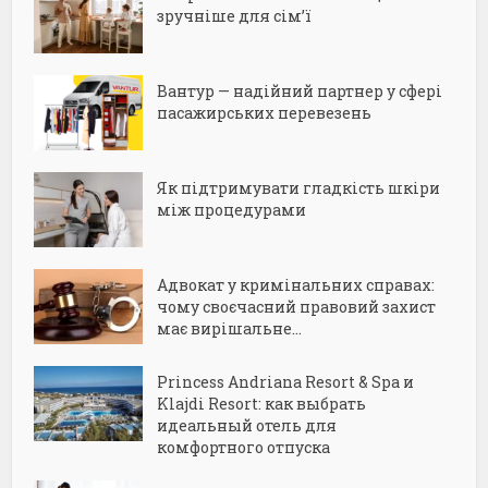
зручніше для сім’ї
Вантур — надійний партнер у сфері
пасажирських перевезень
Як підтримувати гладкість шкіри
між процедурами
Адвокат у кримінальних справах:
чому своєчасний правовий захист
має вирішальне...
Princess Andriana Resort & Spa и
Klajdi Resort: как выбрать
идеальный отель для
комфортного отпуска