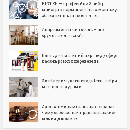
BIOTEK — професійний вибір
майстрів перманентного макіяжу:
обладнання, пігменти та...
Апартаменти чи готель – що
зручніше для сім’ї
Вантур — надійний партнер у сфері
пасажирських перевезень
Як підтримувати гладкість шкіри
між процедурами
Адвокат у кримінальних справах:
чому своєчасний правовий захист
має вирішальне...