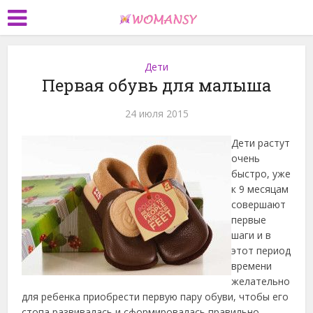
Дети
Первая обувь для малыша
24 июля 2015
Дети растут
очень
быстро, уже
к 9 месяцам
совершают
первые
шаги и в
этот период
времени
желательно
для ребенка приобрести первую пару обуви, чтобы его
стопа развивалась и сформировалась правильно,