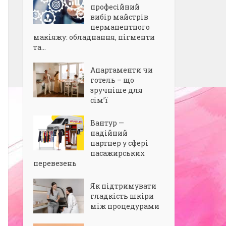
професійний
вибір майстрів
перманентного
макіяжу: обладнання, пігменти
та...
Апартаменти чи
готель – що
зручніше для
сім’ї
Вантур —
надійний
партнер у сфері
пасажирських
перевезень
Як підтримувати
гладкість шкіри
між процедурами