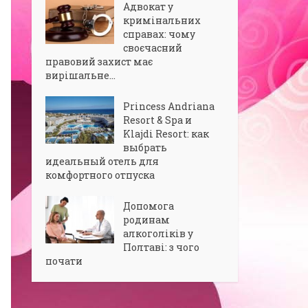
Адвокат у
кримінальних
справах: чому
своєчасний
правовий захист має
вирішальне...
Princess Andriana
Resort & Spa и
Klajdi Resort: как
выбрать
идеальный отель для
комфортного отпуска
Допомога
родинам
алкоголіків у
Полтаві: з чого
почати