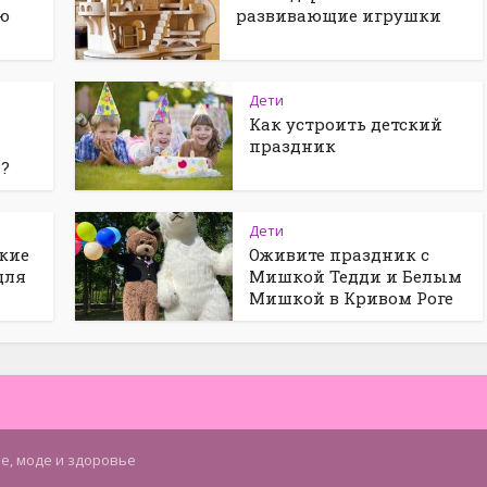
ю
развивающие игрушки
Дети
Как устроить детский
праздник
а?
Дети
кие
Оживите праздник с
для
Мишкой Тедди и Белым
Мишкой в Кривом Роге
те, моде и здоровье