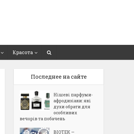
Красота
Последнее на сайте
Нішеві парфуми-
афродизіаки: які
духи обрати для
особливих
вечорів та побачень
BIOTEK —