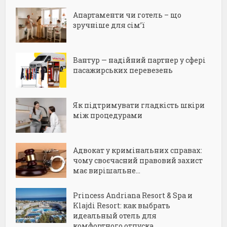
Апартаменти чи готель – що
зручніше для сім’ї
Вантур — надійний партнер у сфері
пасажирських перевезень
Як підтримувати гладкість шкіри
між процедурами
Адвокат у кримінальних справах:
чому своєчасний правовий захист
має вирішальне...
Princess Andriana Resort & Spa и
Klajdi Resort: как выбрать
идеальный отель для
комфортного отпуска