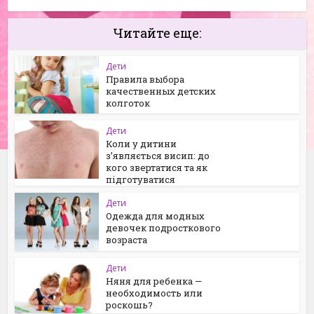
Читайте еще:
Дети
Правила выбора
качественных детских
колготок
Дети
Коли у дитини
з’являється висип: до
кого звертатися та як
підготуватися
Дети
Одежда для модных
девочек подросткового
возраста
Дети
Няня для ребенка —
необходимость или
роскошь?