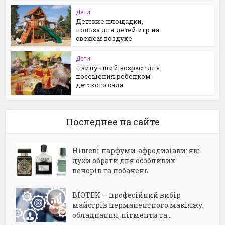
Дети
Детские площадки,
польза для детей игр на
свежем воздухе
Дети
Наилучший возраст для
посещения ребенком
детского сада
Последнее на сайте
Нішеві парфуми-афродизіаки: які
духи обрати для особливих
вечорів та побачень
BIOTEK — професійний вибір
майстрів перманентного макіяжу:
обладнання, пігменти та...