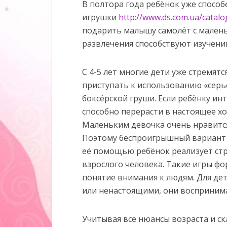
В полтора года ребёнок уже способ
игрушки
http://www.ds.com.ua/catalo
подарить малышу самолёт с мален
развлечения способствуют изучени
С 4-5 лет многие дети уже стремят
приступать к использованию «серь
боксёрской груши. Если ребёнку ин
способно перерасти в настоящее х
Маленьким девочка очень нравится 
Поэтому беспроигрышный вариант п
её помощью ребёнок реализует стре
взрослого человека. Такие игры ф
понятие внимания к людям. Для де
или ненастоящими, они восприним
Учитывая все нюансы возраста и ск