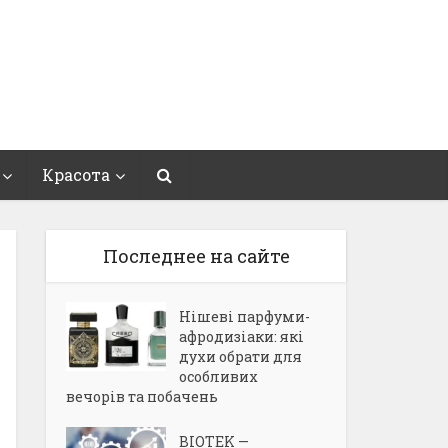
Красота
Последнее на сайте
Нішеві парфуми-
афродизіаки: які
духи обрати для
особливих
вечорів та побачень
BIOTEK —