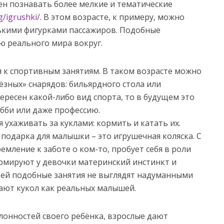
ен познавать более мелкие и тематические
g/igrushki/
. В этом возрасте, к примеру, можно
ькими фигурками пассажиров. Подобные
ю реального мира вокруг.
ся к спортивным занятиям. В таком возрасте можно
ёзных» снарядов: бильярдного стола или
тересен какой-либо вид спорта, то в будущем это
обби или даже профессию.
ухаживать за куклами: кормить и катать их.
одарка для малышки – это игрушечная коляска. С
мление к заботе о ком-то, пробует себя в роли
ормируют у девочки материнский инстинкт и
тей подобные занятия не выглядят надуманными
ают кукол как реальных малышей.
лонностей своего ребёнка, взрослые дают