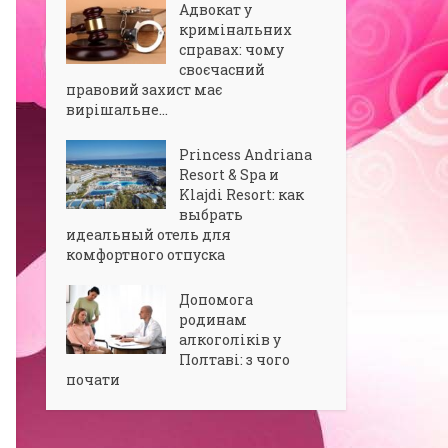
Адвокат у
кримінальних
справах: чому
своєчасний
правовий захист має
вирішальне...
Princess Andriana
Resort & Spa и
Klajdi Resort: как
выбрать
идеальный отель для
комфортного отпуска
Допомога
родинам
алкоголіків у
Полтаві: з чого
почати