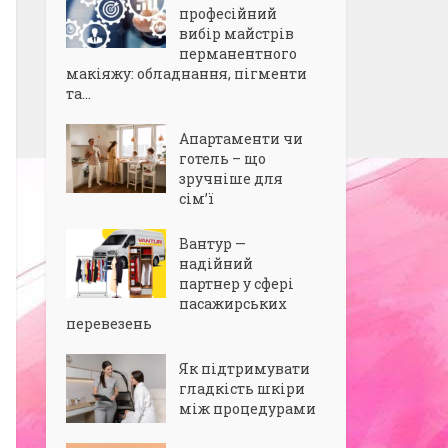
професійний
вибір майстрів
перманентного
макіяжу: обладнання, пігменти
та...
Апартаменти чи
готель – що
зручніше для
сім’ї
Вантур —
надійний
партнер у сфері
пасажирських
перевезень
Як підтримувати
гладкість шкіри
між процедурами