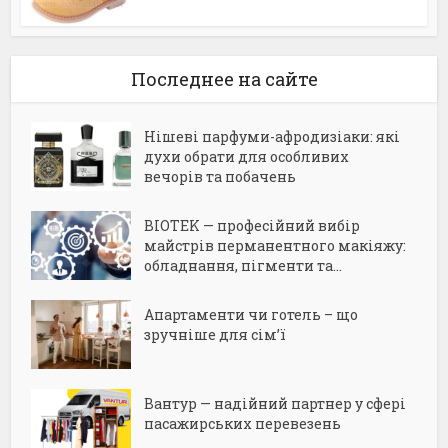
Последнее на сайте
Нішеві парфуми-афродизіаки: які
духи обрати для особливих
вечорів та побачень
BIOTEK — професійний вибір
майстрів перманентного макіяжу:
обладнання, пігменти та...
Апартаменти чи готель – що
зручніше для сім’ї
Вантур — надійний партнер у сфері
пасажирських перевезень