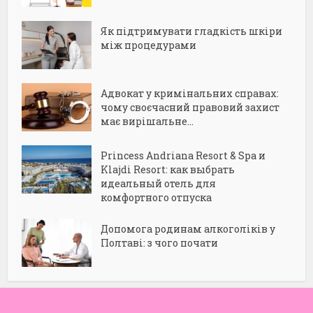
Як підтримувати гладкість шкіри
між процедурами
Адвокат у кримінальних справах:
чому своєчасний правовий захист
має вирішальне...
Princess Andriana Resort & Spa и
Klajdi Resort: как выбрать
идеальный отель для
комфортного отпуска
Допомога родинам алкоголіків у
Полтаві: з чого почати