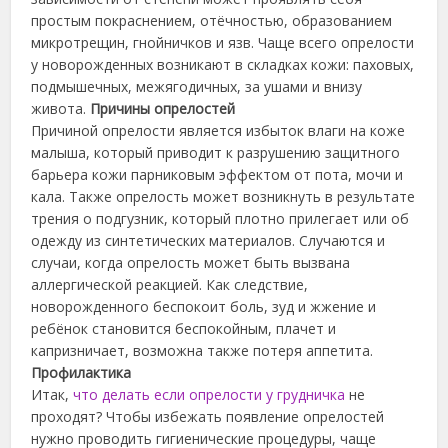
простым покраснением, отёчностью, образованием
микротрещин, гнойничков и язв. Чаще всего опрелости
у новорожденных возникают в складках кожи: паховых,
подмышечных, межягодичных, за ушами и внизу
живота.
Причины опрелостей
Причиной опрелости является избыток влаги на коже
малыша, который приводит к разрушению защитного
барьера кожи парниковым эффектом от пота, мочи и
кала. Также опрелость может возникнуть в результате
трения о подгузник, который плотно прилегает или об
одежду из синтетических материалов. Случаются и
случаи, когда опрелость может быть вызвана
аллергической реакцией. Как следствие,
новорожденного беспокоит боль, зуд и жжение и
ребёнок становится беспокойным, плачет и
капризничает, возможна также потеря аппетита.
Профилактика
Итак,
что делать если опрелости у грудничка
не
проходят? Чтобы избежать появление опрелостей
нужно проводить гигиенические процедуры, чаще