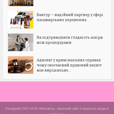
Вантур — надійний партнер у сфері
пасажирських перевезень
Як підтримувати гладкість шкіри
між процедурами
Адвокат у кримінальних справах:
чому своєчасний правовий захист
має вирішальне...
Копирайт 2011-2015. Womansy - женский сайт о красоте, моде и