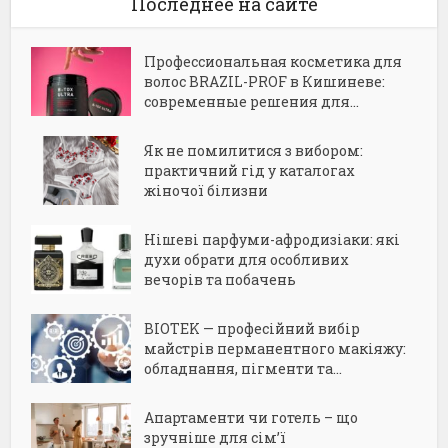
Последнее на сайте
Профессиональная косметика для
волос BRAZIL-PROF в Кишиневе:
современные решения для...
Як не помилитися з вибором:
практичний гід у каталогах
жіночої білизни
Нішеві парфуми-афродизіаки: які
духи обрати для особливих
вечорів та побачень
BIOTEK — професійний вибір
майстрів перманентного макіяжу:
обладнання, пігменти та...
Апартаменти чи готель – що
зручніше для сім’ї