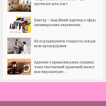
зручніше для сім’ї
Вантур — надійний партнер у сфері
пасажирських перевезень
Як підтримувати гладкість шкіри
між процедурами
Адвокат у кримінальних справах:
чому своєчасний правовий захист
має вирішальне...