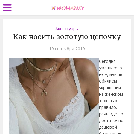
Аксессуары
Как носить золотую цепочку
19 сентября 2019
Сегодня
уже никого
не удивишь
обилием
украшений
на женском
теле, как
правило,
речь идет о
достаточно
дешевой
бижутерии,