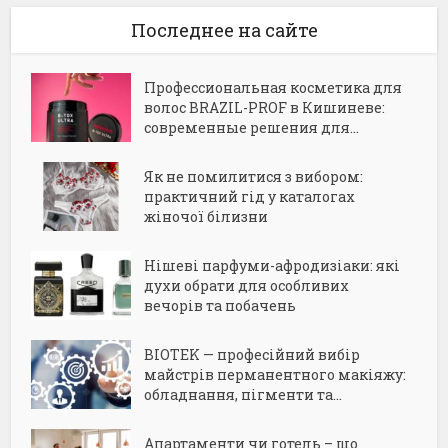
Последнее на сайте
Профессиональная косметика для
волос BRAZIL-PROF в Кишиневе:
современные решения для...
Як не помилитися з вибором:
практичний гід у каталогах
жіночої білизни
Нішеві парфуми-афродизіаки: які
духи обрати для особливих
вечорів та побачень
BIOTEK — професійний вибір
майстрів перманентного макіяжу:
обладнання, пігменти та...
Апартаменти чи готель – що