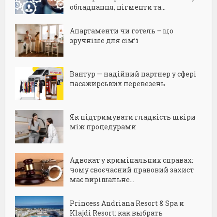
обладнання, пігменти та...
Апартаменти чи готель – що
зручніше для сім’ї
Вантур — надійний партнер у сфері
пасажирських перевезень
Як підтримувати гладкість шкіри
між процедурами
Адвокат у кримінальних справах:
чому своєчасний правовий захист
має вирішальне...
Princess Andriana Resort & Spa и
Klajdi Resort: как выбрать