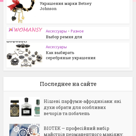
Украшения марки Betsey
Johnson
Аксессуары
•
Разное
Выбор ремня для
мужчины
Аксессуары
Как выбирать
серебряные украшения
Последнее на сайте
Нішеві парфуми-афродизіаки: які
духи обрати для особливих
вечорів та побачень
BIOTEK — професійний вибір
майстрів перманентного макіяжу: