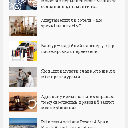
майстрів перманентного макіяжу:
обладнання, пігменти та...
Апартаменти чи готель – що
зручніше для сім’ї
Вантур — надійний партнер у сфері
пасажирських перевезень
Як підтримувати гладкість шкіри
між процедурами
Адвокат у кримінальних справах:
чому своєчасний правовий захист
має вирішальне...
Princess Andriana Resort & Spa и
Klajdi Resort: как выбрать