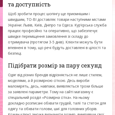
та доступність
Щоб зробити процес шопінгу ще приємнішим і
швидшим, TO-BI доставляє товари наступними містами
України: Львів, Київ, Дніпро та Одеса. Кур’єрська служба
працює професійно та оперативно, що забезпечує
швидке переміщення замовлення зі складу до
отримувача (протягом 3-5 днів). Клієнти можуть бути
впевнені в тому, що речі будуть доставлені в цілості та
безпеці.
Підібрати розмір за пару секунд
Одяг від різних брендів відрізняється не лише стилем,
моделями, а й розмірною сіткою. Десь вироби
маломірять, десь, навпаки, виявляється трохи більше
за заявлені параметри. Тому на сайті магазину є
спеціальний розділ «Розмірна сітка». На ньому
докладно розписані обхвати грудей, талії та стегон для
одягу та обхвати голови, шиї для головних уборів.
Кожен клієнт зможе визначити розмір, вимірявши свої