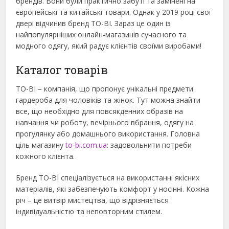
брендів. Вони були практично забуті та замінені на
європейські та китайські товари. Однак у 2019 році свої
двері відчинив бренд TO-BI. Зараз це один із
найпопулярніших онлайн-магазинів сучасного та
модного одягу, який радує клієнтів своїми виробами!
Каталог товарів
TO-BI – компанія, що пропонує унікальні предмети
гардероба для чоловіків та жінок. Тут можна знайти
все, що необхідно для повсякденних образів на
навчання чи роботу, вечірнього вбрання, одягу на
прогулянку або домашнього використання. Головна
ціль магазину
to-bi.com.ua
: задовольнити потреби
кожного клієнта.
Бренд TO-BI спеціалізується на використанні якісних
матеріалів, які забезпечують комфорт у носінні. Кожна
річ – це витвір мистецтва, що відрізняється
індивідуальністю та неповторним стилем.