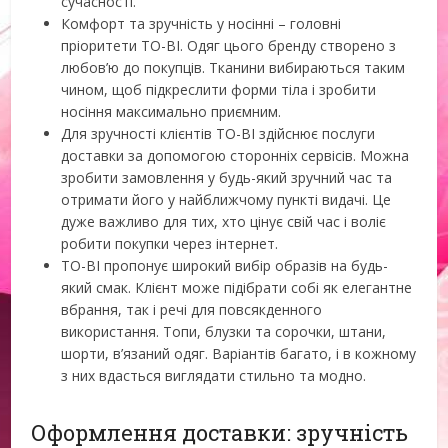
сучасності.
Комфорт та зручність у носінні – головні
пріоритети TO-BI. Одяг цього бренду створено з
любов’ю до покупців. Тканини вибираються таким
чином, щоб підкреслити форми тіла і зробити
носіння максимально приємним.
Для зручності клієнтів TO-BI здійснює послуги
доставки за допомогою сторонніх сервісів. Можна
зробити замовлення у будь-який зручний час та
отримати його у найближчому пункті видачі. Це
дуже важливо для тих, хто цінує свій час і воліє
робити покупки через інтернет.
TO-BI пропонує широкий вибір образів на будь-
який смак. Клієнт може підібрати собі як елегантне
вбрання, так і речі для повсякденного
використання. Топи, блузки та сорочки, штани,
шорти, в’язаний одяг. Варіантів багато, і в кожному
з них вдасться виглядати стильно та модно.
Оформлення доставки: зручність