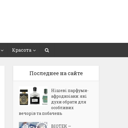
Красота
Последнее на сайте
Нішеві парфуми-
афродизіаки: які
духи обрати для
особливих
вечорів та побачень
BIOTEK —