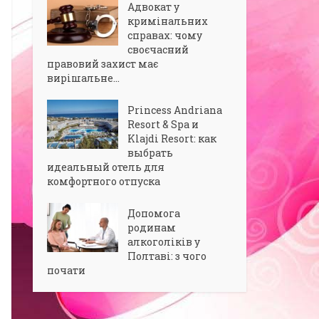
Адвокат у
кримінальних
справах: чому
своєчасний
правовий захист має
вирішальне...
Princess Andriana
Resort & Spa и
Klajdi Resort: как
выбрать
идеальный отель для
комфортного отпуска
Допомога
родинам
алкоголіків у
Полтаві: з чого
почати