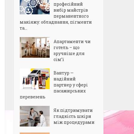
професійний
вибір майстрів
перманентного
макіяжу: обладнання, пігменти
та...
Апартаменти чи
готель – що
зручніше для
сім’ї
Вантур —
надійний
партнер у сфері
пасажирських
перевезень
Як підтримувати
гладкість шкіри
між процедурами