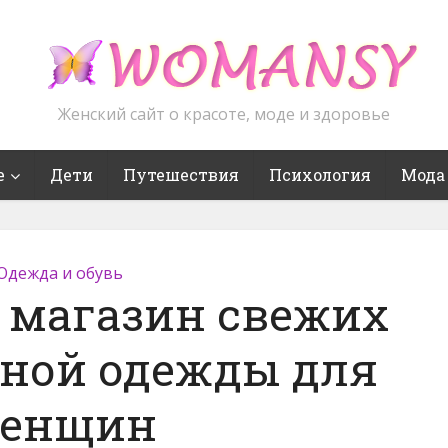
Женский сайт о красоте, моде и здоровье
е
Дети
Путешествия
Психология
Мода
Одежда и обувь
 магазин свежих
дной одежды для
енщин