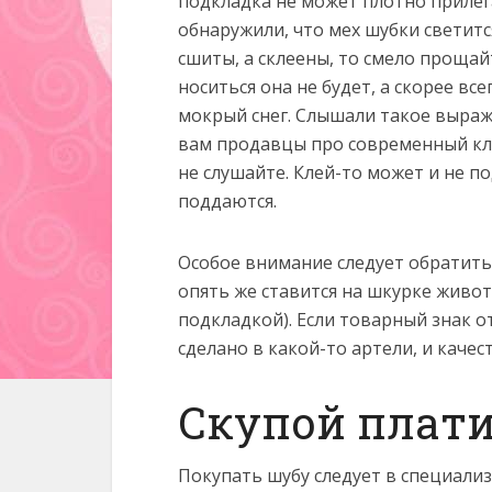
подкладка не может плотно прилега
обнаружили, что мех шубки светитс
сшиты, а склеены, то смело проща
носиться она не будет, а скорее вс
мокрый снег. Слышали такое выраж
вам продавцы про современный кле
не слушайте. Клей-то может и не по
поддаются.
Особое внимание следует обратить
опять же ставится на шкурке живот
подкладкой). Если товарный знак от
сделано в какой-то артели, и качес
Скупой плат
Покупать шубу следует в специализ