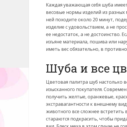
Каждая уважающая себя шуба имеет
весовые нормы изделий из разных м
ней походите около 20 минут, поде
изделие с удовольствием, а не прос
ее недостаток, а не достоинство. Е
изъяне материала, пошива или нар
иметь вес обязательно, в противном
Шуба и все ц
Цветовая палитра шуб настолько в
изысканного покупателя. Современ
получить желтые, оранжевые, красн
экстравагантности к внешнему ви
животного все сложнее встретить в
стараются подкрасить, чтобы при
вид. Блеск меха в этом случае не г