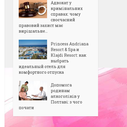
Адвокат у
кримінальних
справах: чому
своєчасний
правовий захист має
вирішальне...
Princess Andriana
Resort & Spa и
Klajdi Resort: как
выбрать
идеальный отель для
комфортного отпуска
Допомога
родинам
алкоголіків у
Полтаві: з чого
почати