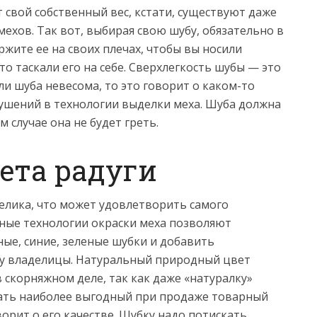
 свой собственный вес, кстати, существуют даже
ехов. Так вот, выбирая свою шубу, обязательно в
ржите ее на своих плечах, чтобы вы носили
то таскали его на себе. Сверхлегкость шубы — это
сли шуба невесома, то это говорит о каком-то
ушений в технологии выделки меха. Шуба должна
 случае она не будет греть.
вета радуги
елика, что может удовлетворить самого
ные технологии окраски меха позволяют
ые, синие, зеленые шубки и добавить
ду владелицы. Натуральный природный цвет
 скорняжном деле, так как даже «натуралку»
дать наиболее выгодный при продаже товарный
оворит о его качестве. Шубку надо потискать,