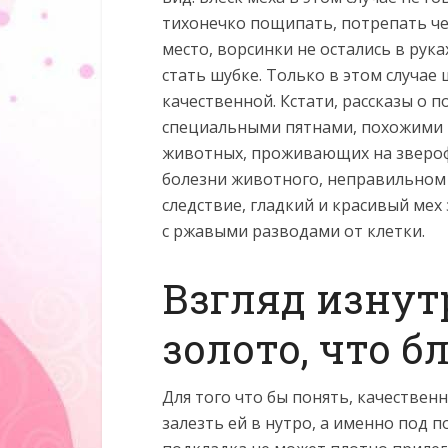
тихонечко пощипать, потрепать чер
место, ворсинки не остались в рука
стать шубке. Только в этом случае
качественной. Кстати, рассказы о
специальными пятнами, похожими н
животных, проживающих на звероф
болезни животного, неправильном 
следствие, гладкий и красивый ме
с ржавыми разводами от клетки.
Взгляд изнутр
золото, что б
Для того что бы понять, качествен
залезть ей в нутро, а именно под п