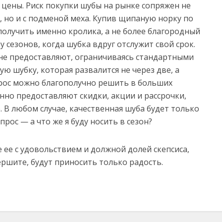
цены. Риск покупки шубы на рынке сопряжен не
 но и с подменой меха. Купив щипаную норку по
получить именно кролика, а не более благородный
у сезонов, когда шубка вдруг отслужит свой срок.
 не предоставляют, ограничиваясь стандартными
ю шубку, которая развалится не через две, а
рос можно благополучно решить в больших
нно предоставляют скидки, акции и рассрочки,
 В любом случае, качественная шуба будет только
рос — а что же я буду носить в сезон?
 ее с удовольствием и должной долей скепсиса,
ершите, будут приносить только радость.