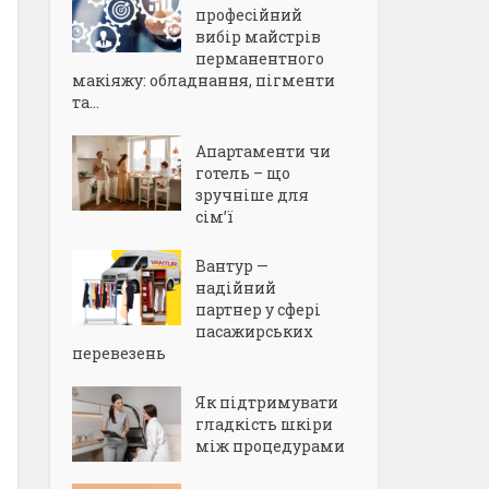
професійний
вибір майстрів
перманентного
макіяжу: обладнання, пігменти
та...
Апартаменти чи
готель – що
зручніше для
сім’ї
Вантур —
надійний
партнер у сфері
пасажирських
перевезень
Як підтримувати
гладкість шкіри
між процедурами