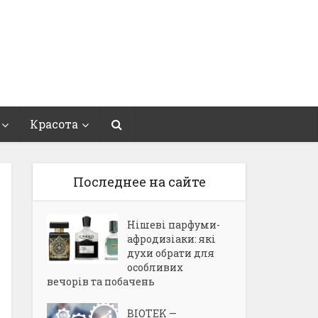
Красота
Последнее на сайте
Нішеві парфуми-
афродизіаки: які
духи обрати для
особливих
вечорів та побачень
BIOTEK —