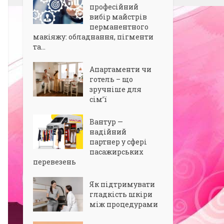
професійний
вибір майстрів
перманентного
макіяжу: обладнання, пігменти
та...
Апартаменти чи
готель – що
зручніше для
сім’ї
Вантур —
надійний
партнер у сфері
пасажирських
перевезень
Як підтримувати
гладкість шкіри
між процедурами