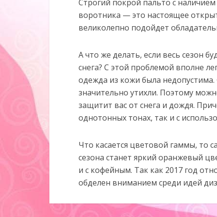
Строгий покрой пальто с наличием
воротника — это настоящее открыт
великолепно подойдет обладатель
А что же делать, если весь сезон 
снега? С этой проблемой вполне ле
одежда из кожи была недопустима
значительно утихли. Поэтому можн
защитит вас от снега и дождя. Пр
однотонных тонах, так и с исполь
Что касается цветовой гаммы, то 
сезона станет яркий оранжевый цве
и с кофейным. Так как 2017 год отно
обделен вниманием среди идей ди