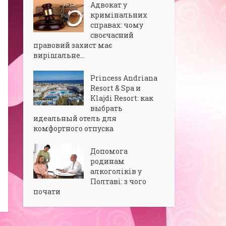
Адвокат у
кримінальних
справах: чому
своєчасний
правовий захист має
вирішальне...
Princess Andriana
Resort & Spa и
Klajdi Resort: как
выбрать
идеальный отель для
комфортного отпуска
Допомога
родинам
алкоголіків у
Полтаві: з чого
почати