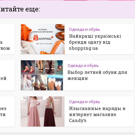
итайте еще:
Одежда и обувь
Найкращі українські
ль
бренди одягу від
твом
shopping.ua
Одежда и обувь
Выбор летней обуви для
ней
женщин
Одежда и обувь
рез
Изысканные наряды в
сти
интернет магазине
Candy’s