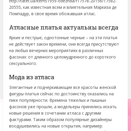
http://tatet.ua/items1959-odezhda/f17578-20156/17582-
20555, как известная всем и влиятельная Маркиза де
Помпадур, в свое время обожавшая атлас.
Атласные платья актуальны всегда
Яркие и пестрые, однотонные черные – на эти платья
не действует закон времени, они всегда присутствуют
на любых вечерних мероприятиях в различных
фасонах: от длинного целомудренного до короткого
сексуального.
Мода из атласа
Элегантные и подчеркивающие все красоты женской
фигуры платья сейчас по достоинству оказались на
пике популярности. Времена тяжелых и пышных
фасонов уже прошли, а модельеры принялись искать
новые решения в сочетании атласа с другими
фактурами. Таким образом популярные дизайнеры
воодушевились на новые открытия, например: