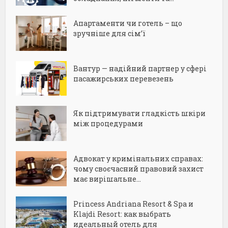
Апартаменти чи готель – що
зручніше для сім’ї
Вантур — надійний партнер у сфері
пасажирських перевезень
Як підтримувати гладкість шкіри
між процедурами
Адвокат у кримінальних справах:
чому своєчасний правовий захист
має вирішальне...
Princess Andriana Resort & Spa и
Klajdi Resort: как выбрать
идеальный отель для