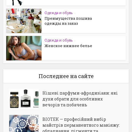
Одежда и обувь
Преимущества пошива
одежды на заказ
Одежда и обувь
Женское нижнее белье
Последнее на сайте
Нішеві парфуми-афродизіаки: які
духи обрати для особливих
вечорів та побачень
BIOTEK — професійний вибір
майстрів перманентного макіяжу:
обладнання, пігменти та...