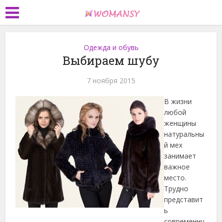
Одежда и обувь
Выбираем шубу
7 ноября 2015
В жизни
любой
женщины
натуральны
й мех
занимает
важное
место.
Трудно
представит
ь
современну