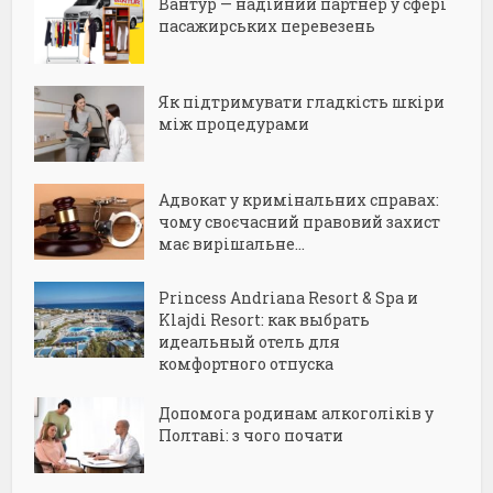
Вантур — надійний партнер у сфері
пасажирських перевезень
Як підтримувати гладкість шкіри
між процедурами
Адвокат у кримінальних справах:
чому своєчасний правовий захист
має вирішальне...
Princess Andriana Resort & Spa и
Klajdi Resort: как выбрать
идеальный отель для
комфортного отпуска
Допомога родинам алкоголіків у
Полтаві: з чого почати