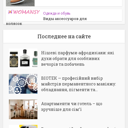
Одежда и обувь
Виды‌ ‌аксессуаров‌ ‌для‌
‌колясок‌
Последнее на сайте
Нішеві парфуми-афродизіаки: які
духи обрати для особливих
вечорів та побачень
BIOTEK — професійний вибір
майстрів перманентного макіяжу:
обладнання, пігменти та...
Апартаменти чи готель – що
зручніше для сім’ї