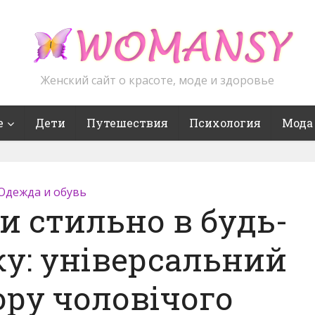
Женский сайт о красоте, моде и здоровье
е
Дети
Путешествия
Психология
Мода
Одежда и обувь
и стильно в будь-
ку: універсальний
ору чоловічого