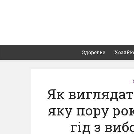
Здоровье
Хозяйк
Як виглядат
яку пору ро
гід з виб