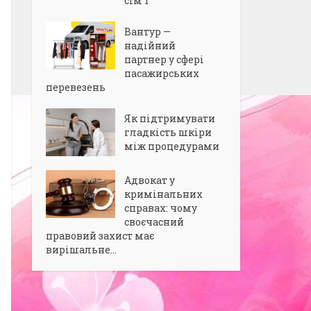
сім’ї
Вантур —
надійний
партнер у сфері
пасажирських
перевезень
Як підтримувати
гладкість шкіри
між процедурами
Адвокат у
кримінальних
справах: чому
своєчасний
правовий захист має
вирішальне...