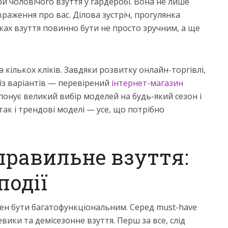
и чоловічого взуття у гардеробі. Вона не лише
раження про вас. Ділова зустріч, прогулянка
дках взуття повинно бути не просто зручним, а ще
 кількох кліків. Завдяки розвитку онлайн-торгівлі,
 із варіантів — перевірений
інтернет-магазин
понує великий вибір моделей на будь-який сезон і
так і трендові моделі — усе, що потрібно
правильне взуття:
події
ен бути багатофункціональним. Серед must-have
евики та демісезонне взуття. Перш за все, слід