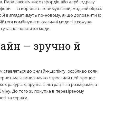
а. Пара лаконічних оксфордів або дербі одразу
 лофери — створюють невимушений, модний образ.
робі виглядатимуть по-новому, якщо доповнити їх
ійтеся комбінувати класичні моделі з кежуал-
сучасної чоловічої моди.
айн — зручно й
ям ставляться до онлайн-шопінгу, особливо коли
нтернет-магазини значно спростили цей процес:
кох ракурсах, зручна фільтрація за розмірами, а
міну. До того ж, покупка в перевіреному
ті та сервісу.