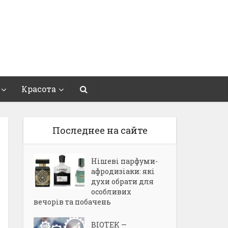
Красота
Последнее на сайте
Нішеві парфуми-
афродизіаки: які
духи обрати для
особливих
вечорів та побачень
BIOTEK —