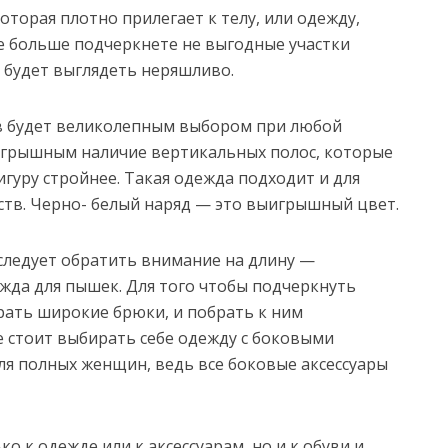
оторая плотно прилегает к телу, или одежду,
е больше подчеркнете не выгодные участки
 будет выглядеть неряшливо.
ов будет великолепным выбором при любой
ыигрышным наличие вертикальных полос, которые
игуру стройнее. Такая одежда подходит и для
еств. Черно- белый наряд — это выигрышный цвет.
следует обратить внимание на длину —
жда для пышек. Для того чтобы подчеркнуть
рать широкие брюки, и побрать к ним
е стоит выбирать себе одежду с боковыми
ля полных женщин, ведь все боковые аксессуары
о к одежде или к аксессуарам, но и к обуви и