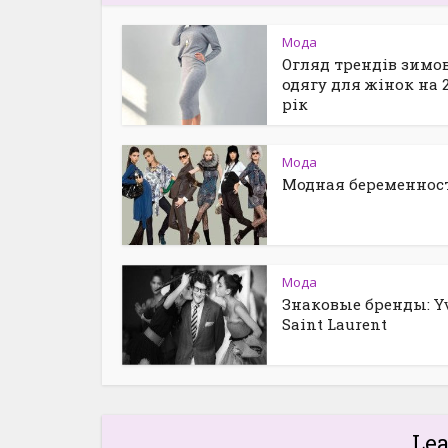
Мода
Огляд трендів зимо
одягу для жінок на 
рік
Мода
Модная беременнос
Мода
Знаковые бренды: Y
Saint Laurent
Le