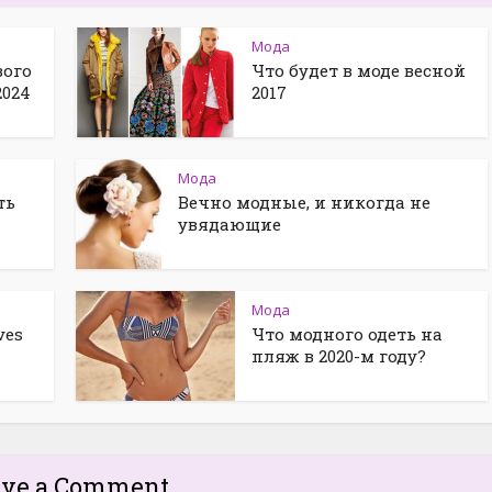
Мода
вого
Что будет в моде весной
2024
2017
Мода
ть
Вечно модные, и никогда не
увядающие
Мода
ves
Что модного одеть на
пляж в 2020-м году?
ave a Comment