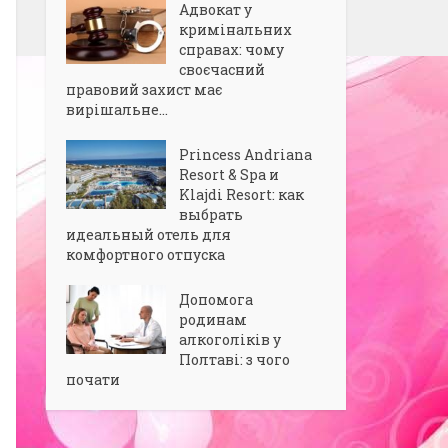
Адвокат у
кримінальних
справах: чому
своєчасний
правовий захист має
вирішальне...
Princess Andriana
Resort & Spa и
Klajdi Resort: как
выбрать
идеальный отель для
комфортного отпуска
Допомога
родинам
алкоголіків у
Полтаві: з чого
почати