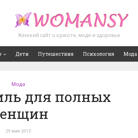
Женский сайт о красоте, моде и здоровье
е
Дети
Путешествия
Психология
Мода
Мода
иль для полных
енщин
29 мая 2013