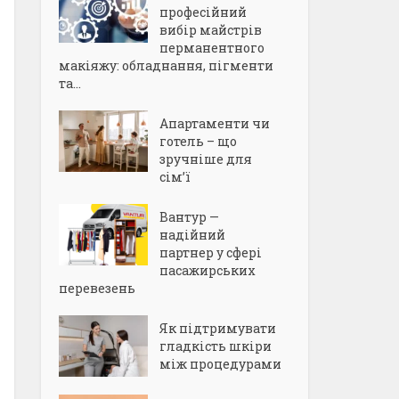
професійний
вибір майстрів
перманентного
макіяжу: обладнання, пігменти
та...
Апартаменти чи
готель – що
зручніше для
сім’ї
Вантур —
надійний
партнер у сфері
пасажирських
перевезень
Як підтримувати
гладкість шкіри
між процедурами