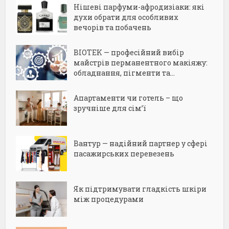
Нішеві парфуми-афродизіаки: які
духи обрати для особливих
вечорів та побачень
BIOTEK — професійний вибір
майстрів перманентного макіяжу:
обладнання, пігменти та...
Апартаменти чи готель – що
зручніше для сім’ї
Вантур — надійний партнер у сфері
пасажирських перевезень
Як підтримувати гладкість шкіри
між процедурами