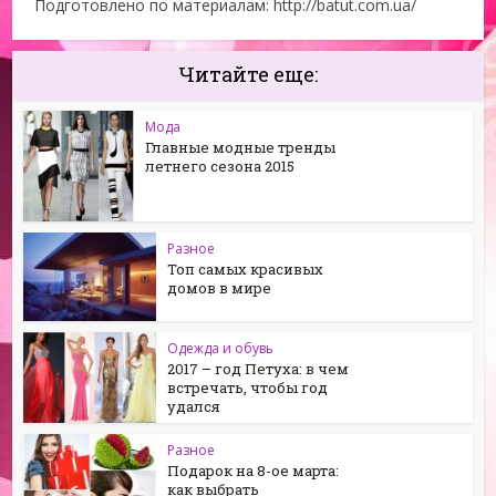
Подготовлено по материалам: http://batut.com.ua/
Читайте еще:
Мода
Главные модные тренды
летнего сезона 2015
Разное
Топ самых красивых
домов в мире
Одежда и обувь
2017 – год Петуха: в чем
встречать, чтобы год
удался
Разное
Подарок на 8-ое марта:
как выбрать