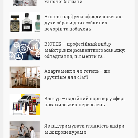
жіночої білизни
Нішеві парфуми-афродизіаки: які
духи обрати для особливих
вечорів та побачень
BIOTEK — професійний вибір
майстрів перманентного макіяжу:
обладнання, пігменти та...
Апартаменти чи готель – що
зручніше для сім’ї
Вантур — надійний партнер у сфері
пасажирських перевезень
Як підтримувати гладкість шкіри
між процедурами