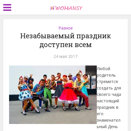
Разное
Незабываемый праздник
доступен всем
24 мая 2017
Любой
родитель
стремится
создать для
своего чада
настоящий
праздник в
его
знаменател
ьный День