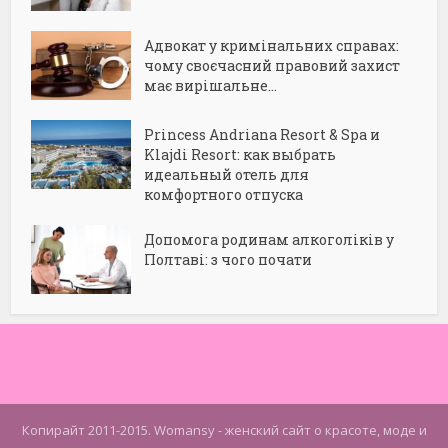
Адвокат у кримінальних справах:
чому своєчасний правовий захист
має вирішальне...
Princess Andriana Resort & Spa и
Klajdi Resort: как выбрать
идеальный отель для
комфортного отпуска
Допомога родинам алкоголіків у
Полтаві: з чого почати
Копирайт 2011-2015. Womansy - женский сайт о красоте, моде и