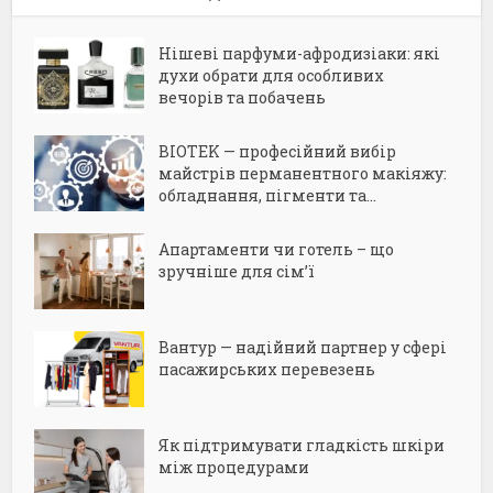
Нішеві парфуми-афродизіаки: які
духи обрати для особливих
вечорів та побачень
BIOTEK — професійний вибір
майстрів перманентного макіяжу:
обладнання, пігменти та...
Апартаменти чи готель – що
зручніше для сім’ї
Вантур — надійний партнер у сфері
пасажирських перевезень
Як підтримувати гладкість шкіри
між процедурами