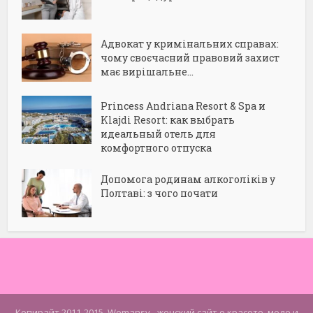
Адвокат у кримінальних справах:
чому своєчасний правовий захист
має вирішальне...
Princess Andriana Resort & Spa и
Klajdi Resort: как выбрать
идеальный отель для
комфортного отпуска
Допомога родинам алкоголіків у
Полтаві: з чого почати
Копирайт 2011-2015. Womansy - женский сайт о красоте, моде и