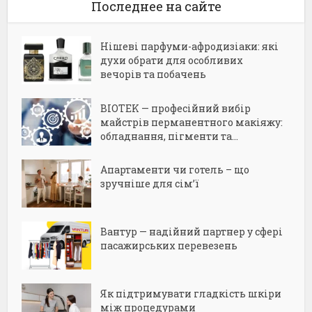
Последнее на сайте
Нішеві парфуми-афродизіаки: які
духи обрати для особливих
вечорів та побачень
BIOTEK — професійний вибір
майстрів перманентного макіяжу:
обладнання, пігменти та...
Апартаменти чи готель – що
зручніше для сім’ї
Вантур — надійний партнер у сфері
пасажирських перевезень
Як підтримувати гладкість шкіри
між процедурами