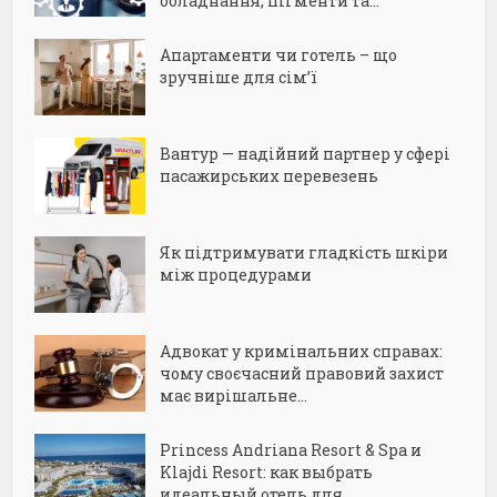
обладнання, пігменти та...
Апартаменти чи готель – що
зручніше для сім’ї
Вантур — надійний партнер у сфері
пасажирських перевезень
Як підтримувати гладкість шкіри
між процедурами
Адвокат у кримінальних справах:
чому своєчасний правовий захист
має вирішальне...
Princess Andriana Resort & Spa и
Klajdi Resort: как выбрать
идеальный отель для