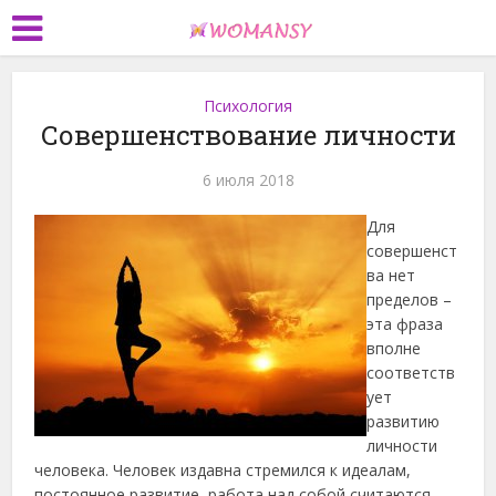
Психология
Совершенствование личности
6 июля 2018
Для
совершенст
ва нет
пределов –
эта фраза
вполне
соответств
ует
развитию
личности
человека. Человек издавна стремился к идеалам,
постоянное развитие, работа над собой считаются