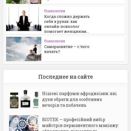
Психология
Когда сложно держать
себя в руках: как
онлайн-психолог
помогает женщинам...
Психология
Саморазвитие – с чего
начать?
Последнее на сайте
Нішеві парфуми-афродизіаки: які
духи обрати для особливих
вечорів та побачень
BIOTEK — професійний вибір
майстрів перманентного макіяжу: