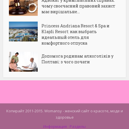
Адвокат у кримінальних справах:
чому своєчасний правовий захист
має вирішальне...
Princess Andriana Resort & Spa и
Klajdi Resort: как выбрать
идеальный отель для
комфортного отпуска
Допомога родинам алкоголіків у
Полтаві: з чого почати
Копирайт 2011-2015. Womansy - женский сайт о красоте, моде и
здоровье
Информация
Разделы