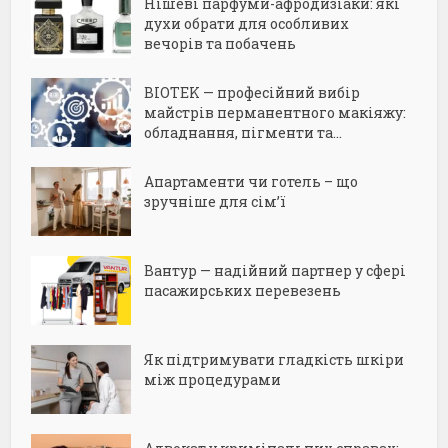
Нішеві парфуми-афродизіаки: які
духи обрати для особливих
вечорів та побачень
BIOTEK — професійний вибір
майстрів перманентного макіяжу:
обладнання, пігменти та...
Апартаменти чи готель – що
зручніше для сім’ї
Вантур — надійний партнер у сфері
пасажирських перевезень
Як підтримувати гладкість шкіри
між процедурами