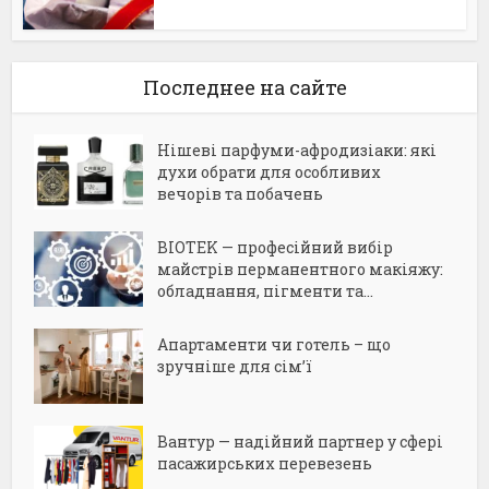
Последнее на сайте
Нішеві парфуми-афродизіаки: які
духи обрати для особливих
вечорів та побачень
BIOTEK — професійний вибір
майстрів перманентного макіяжу:
обладнання, пігменти та...
Апартаменти чи готель – що
зручніше для сім’ї
Вантур — надійний партнер у сфері
пасажирських перевезень