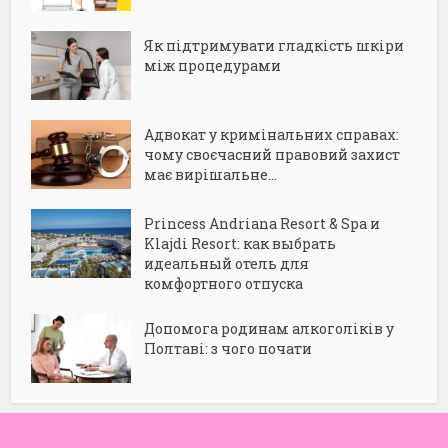
Як підтримувати гладкість шкіри
між процедурами
Адвокат у кримінальних справах:
чому своєчасний правовий захист
має вирішальне...
Princess Andriana Resort & Spa и
Klajdi Resort: как выбрать
идеальный отель для
комфортного отпуска
Допомога родинам алкоголіків у
Полтаві: з чого почати