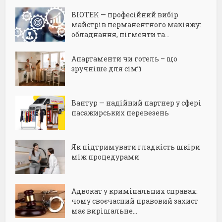
BIOTEK — професійний вибір
майстрів перманентного макіяжу:
обладнання, пігменти та...
Апартаменти чи готель – що
зручніше для сім’ї
Вантур — надійний партнер у сфері
пасажирських перевезень
Як підтримувати гладкість шкіри
між процедурами
Адвокат у кримінальних справах:
чому своєчасний правовий захист
має вирішальне...