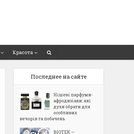
Красота
Последнее на сайте
Нішеві парфуми-
афродизіаки: які
духи обрати для
особливих
вечорів та побачень
BIOTEK —