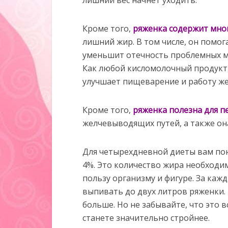
лишний вес начнет уходить.
Кроме того,
ряженка содержит мно
лишний жир. В том числе, он помо
уменьшит отечность проблемных м
Как любой кисломолочный продукт
улучшает пищеварение и работу же
Кроме того,
ряженка полезна для п
желчевыводящих путей, а также она
Для четырехдневной диеты вам пон
4%. Это количество жира необходи
пользу организму и фигуре. За ка
выпивать до двух литров ряженки.
больше. Но не забывайте, что это 
станете значительно стройнее.