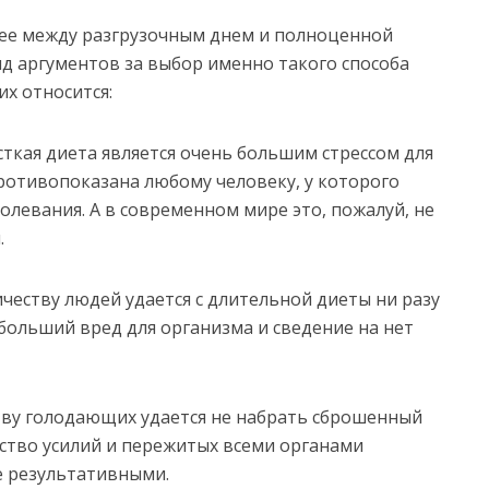
нее между разгрузочным днем и полноценной
яд аргументов за выбор именно такого способа
их относится:
есткая диета является очень большим стрессом для
противопоказана любому человеку, у которого
болевания. А в современном мире это, пожалуй, не
.
честву людей удается с длительной диеты ни разу
о больший вред для организма и сведение на нет
тву голодающих удается не набрать сброшенный
ество усилий и пережитых всеми органами
е результативными.