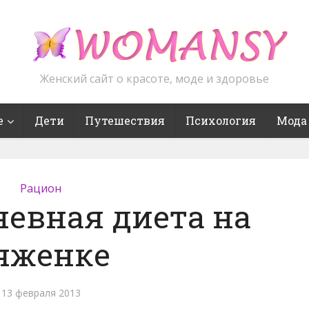
Женский сайт о красоте, моде и здоровье
е
Дети
Путешествия
Психология
Мода
Рацион
евная диета на
яженке
13 февраля 2013