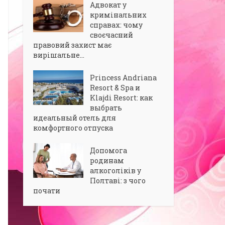
Адвокат у
кримінальних
справах: чому
своєчасний
правовий захист має
вирішальне...
Princess Andriana
Resort & Spa и
Klajdi Resort: как
выбрать
идеальный отель для
комфортного отпуска
Допомога
родинам
алкоголіків у
Полтаві: з чого
почати