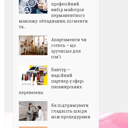
професійний
вибір майстрів
перманентного
макіяжу: обладнання, пігменти
та...
Апартаменти чи
готель – що
зручніше для
сім’ї
Вантур —
надійний
партнер у сфері
пасажирських
перевезень
Як підтримувати
гладкість шкіри
між процедурами