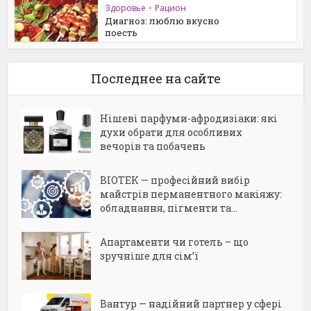
Здоровье
•
Рацион
Диагноз: люблю вкусно
поесть
Последнее на сайте
Нішеві парфуми-афродизіаки: які
духи обрати для особливих
вечорів та побачень
BIOTEK — професійний вибір
майстрів перманентного макіяжу:
обладнання, пігменти та...
Апартаменти чи готель – що
зручніше для сім’ї
Вантур — надійний партнер у сфері