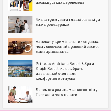
пасажирських перевезень
Як підтримувати гладкість шкіри
між процедурами
Адвокат у кримінальних справах:
чому своєчасний правовий захист
має вирішальне...
Princess Andriana Resort & Spa и
Klajdi Resort: как выбрать
идеальный отель для
комфортного отпуска
Допомога родинам алкоголіків у
Полтаві: з чого почати