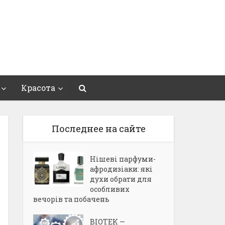
Красота
Последнее на сайте
Нішеві парфуми-
афродизіаки: які
духи обрати для
особливих
вечорів та побачень
BIOTEK —