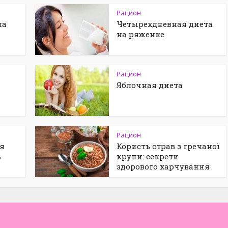
Рацион
на
Четырехдневная диета
на ряженке
Рацион
Яблочная диета
Рацион
я
Користь страв з гречаної
ь
крупи: секрети
здорового харчування