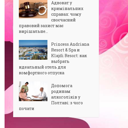
Адвокат у
кримінальних
справах: чому
своєчасний
правовий захист має
вирішальне...
Princess Andriana
Resort & Spa и
Klajdi Resort: как
выбрать
идеальный отель для
комфортного отпуска
Допомога
родинам
алкоголіків у
Полтаві: з чого
почати