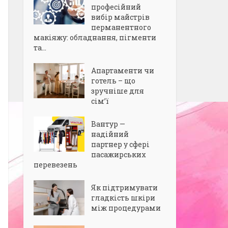
професійний
вибір майстрів
перманентного
макіяжу: обладнання, пігменти
та...
Апартаменти чи
готель – що
зручніше для
сім’ї
Вантур —
надійний
партнер у сфері
пасажирських
перевезень
Як підтримувати
гладкість шкіри
між процедурами