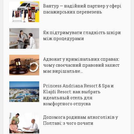
Вантур — надійний партнер у сфері
пасажирських перевезень
Як підтримувати гладкість шкіри
між процедурами
Адвокат у кримінальних справах:
чому своєчасний правовий захист
має вирішальне...
Princess Andriana Resort & Spa и
Klajdi Resort: как выбрать
идеальный отель для
комфортного отпуска
Допомога родинам алкоголіків у
Полтаві: з чого почати