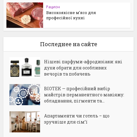
Рацион
Високоякісне м’ясо для
професійної кухні
Последнее на сайте
Нішеві парфуми-афродизіаки: які
духи обрати для особливих
вечорів та побачень
BIOTEK — професійний вибір
майстрів перманентного макіяжу:
обладнання, пігменти та...
Апартаменти чи готель – що
зручніше для сім’ї