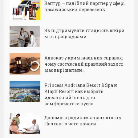
Вантур — надійний партнер у сфері
пасажирських перевезень
Як підтримувати гладкість шкіри
між процедурами
Адвокат у кримінальних справах:
чому своєчасний правовий захист
має вирішальне...
Princess Andriana Resort & Spa и
Klajdi Resort: как выбрать
идеальный отель для
комфортного отпуска
Допомога родинам алкоголіків у
Полтаві: з чого почати