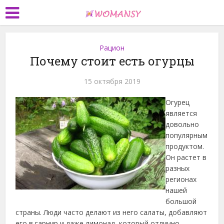
Рацион
Почему стоит есть огурцы
15 октября 2019
Огурец
является
довольно
популярным
продуктом.
Он растет в
разных
регионах
нашей
большой
страны. Люди часто делают из него салаты, добавляют
его в гарнир и даже лимонад, который отлично