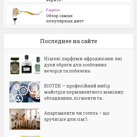
Рацион
Обзор самых
популярных диет
Последнее на сайте
Нішеві парфуми-афродизіаки: які
духи обрати для особливих
вечорів та побачень
BIOTEK — професійний вибір
майстрів перманентного макіяжу:
обладнання, пігменти та...
Апартаменти чи готель – що
зручніше для сім’ї