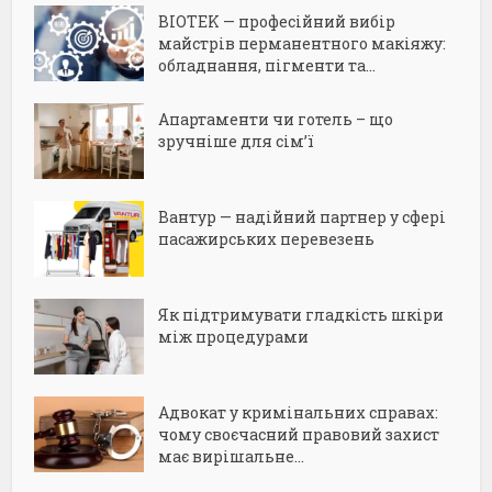
BIOTEK — професійний вибір
майстрів перманентного макіяжу:
обладнання, пігменти та...
Апартаменти чи готель – що
зручніше для сім’ї
Вантур — надійний партнер у сфері
пасажирських перевезень
Як підтримувати гладкість шкіри
між процедурами
Адвокат у кримінальних справах:
чому своєчасний правовий захист
має вирішальне...