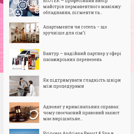
BIOTEK — професійний вибір
майстрів перманентного макіяжу:
обладнання, пігменти та...
Апартаменти чи готель – що
зручніше для сім’ї
Вантур — надійний партнер у сфері
пасажирських перевезень
Як підтримувати гладкість шкіри
між процедурами
Адвокат у кримінальних справах:
чому своєчасний правовий захист
має вирішальне...
Princess Andriana Resort & Spa и