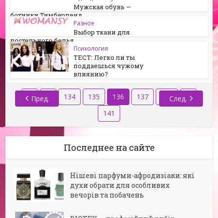
Мужская обувь —
ботинки Тимберленд
Разное
Выбор ткани для
постельного белья
Психология
ТЕСТ: Легко ли ты
поддаешься чужому
влиянию?
1
…
134
135
136
137
138
…
Пред.
След.
141
Последнее на сайте
Нішеві парфуми-афродизіаки: які
духи обрати для особливих
вечорів та побачень