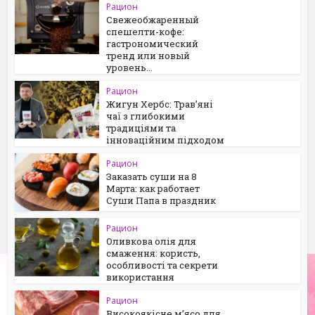
Рацион
Свежеобжаренный
спешелти-кофе:
гастрономический
тренд или новый
уровень...
Рацион
Жигун Хербс: Трав’яні
чаї з глибокими
традиціями та
інноваційним підходом
Рацион
Заказать суши на 8
Марта: как работает
Суши Папа в праздник
Рацион
Оливкова олія для
смаження: користь,
особливості та секрети
використання
Рацион
Високоякісне м’ясо для