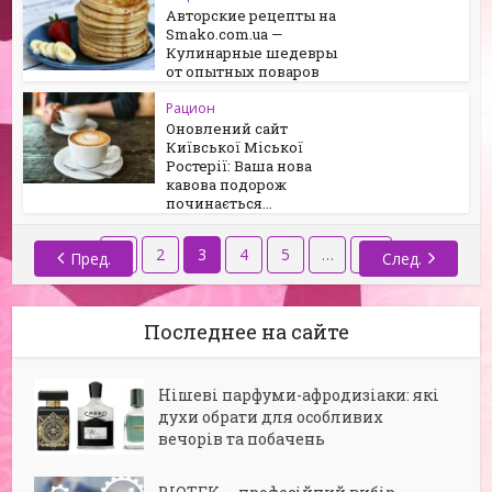
Авторские рецепты на
Smako.com.ua —
Кулинарные шедевры
от опытных поваров
Рацион
Оновлений сайт
Київської Міської
Ростерії: Ваша нова
кавова подорож
починається...
1
2
3
4
5
…
26
Пред.
След.
Последнее на сайте
Нішеві парфуми-афродизіаки: які
духи обрати для особливих
вечорів та побачень