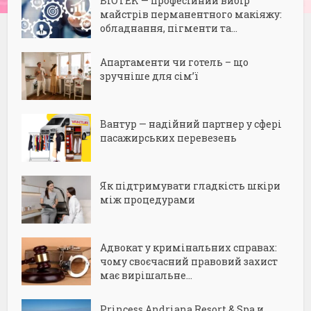
BIOTEK — професійний вибір
майстрів перманентного макіяжу:
обладнання, пігменти та...
Апартаменти чи готель – що
зручніше для сім’ї
Вантур — надійний партнер у сфері
пасажирських перевезень
Як підтримувати гладкість шкіри
між процедурами
Адвокат у кримінальних справах:
чому своєчасний правовий захист
має вирішальне...
Princess Andriana Resort & Spa и