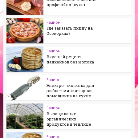
професійної кухні
Рацион
Где заказать пиццу на
Осокорках?
Рацион
Вкусный рецепт
панкейков без молока
Рацион
Электро-чистилка для
рыбы — миниатюрная
помощница на кухне
Рацион
Выращивание
органических
продуктов в теплице
Рацион