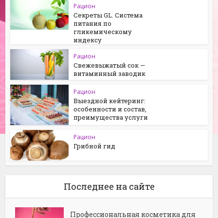
Рацион
Секреты GL. Система
питания по
гликемическому
индексу
Рацион
Свежевыжатый сок —
витаминный заводик
Рацион
Выездной кейтеринг:
особенности и состав,
преимущества услуги
Рацион
Грибной гид
Последнее на сайте
Профессиональная косметика для