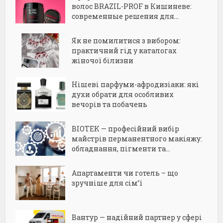
волос BRAZIL-PROF в Кишиневе:
современные решения для...
Як не помилитися з вибором:
практичний гід у каталогах
жіночої білизни
Нішеві парфуми-афродизіаки: які
духи обрати для особливих
вечорів та побачень
BIOTEK — професійний вибір
майстрів перманентного макіяжу:
обладнання, пігменти та...
Апартаменти чи готель – що
зручніше для сім’ї
Вантур — надійний партнер у сфері