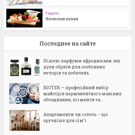
Рацион
Японская кухня
Последнее на сайте
Нішеві парфуми-афродизіаки: які
духи обрати для особливих
вечорів та побачень
BIOTEK — професійний вибір
майстрів перманентного макіяжу:
обладнання, пігменти та...
Апартаменти чи готель – що
зручніше для сім’ї