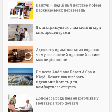
Вантур — надійний партнер у сфері
пасажирських перевезень
Як підтримувати гладкість шкіри
між процедурами
Адвокат у кримінальних справах:
чому своєчасний правовий захист
має вирішальне...
Princess Andriana Resort & Spa и
Klajdi Resort: как выбрать
идеальный отель для
комфортного отпуска
Допомога родинам алкоголіків у
Полтаві: з чого почати