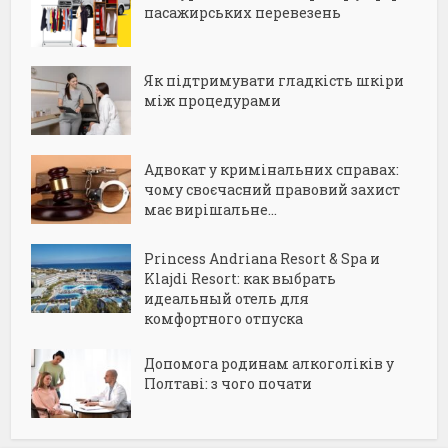
пасажирських перевезень
Як підтримувати гладкість шкіри
між процедурами
Адвокат у кримінальних справах:
чому своєчасний правовий захист
має вирішальне...
Princess Andriana Resort & Spa и
Klajdi Resort: как выбрать
идеальный отель для
комфортного отпуска
Допомога родинам алкоголіків у
Полтаві: з чого почати