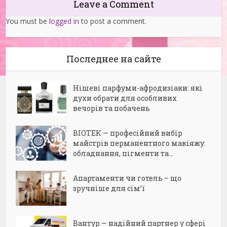
Leave a Comment
You must be
logged in
to post a comment.
Последнее на сайте
Нішеві парфуми-афродизіаки: які
духи обрати для особливих
вечорів та побачень
BIOTEK — професійний вибір
майстрів перманентного макіяжу:
обладнання, пігменти та...
Апартаменти чи готель – що
зручніше для сім’ї
Вантур — надійний партнер у сфері