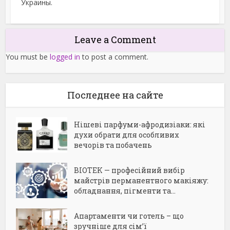
Украины.
Leave a Comment
You must be
logged in
to post a comment.
Последнее на сайте
Нішеві парфуми-афродизіаки: які
духи обрати для особливих
вечорів та побачень
BIOTEK — професійний вибір
майстрів перманентного макіяжу:
обладнання, пігменти та...
Апартаменти чи готель – що
зручніше для сім’ї