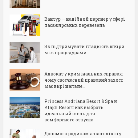
Вантур — надійний партнер у сфері
пасажирських перевезень
Як підтримувати гладкість шкіри
між процедурами
Адвокат у кримінальних справах:
чому своєчасний правовий захист
має вирішальне...
Princess Andriana Resort & Spa и
Klajdi Resort: как выбрать
идеальный отель для
комфортного отпуска
Допомога родинам алкоголіків у