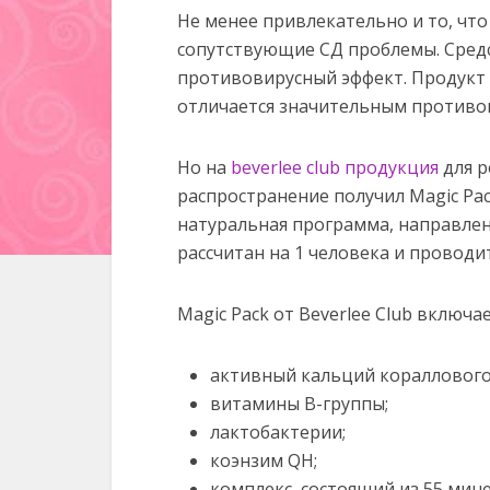
Не менее привлекательно и то, что
сопутствующие СД проблемы. Сред
противовирусный эффект. Продукт 
отличается значительным противо
Но на
beverlee club продукция
для р
распространение получил Magic Pac
натуральная программа, направлен
рассчитан на 1 человека и проводит
Magic Pack от Beverlee Club включае
активный кальций кораллового
витамины B-группы;
лактобактерии;
коэнзим QH;
комплекс, состоящий из 55 мин