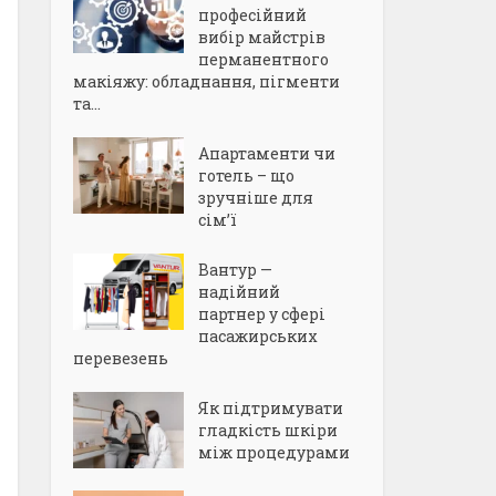
професійний
вибір майстрів
перманентного
макіяжу: обладнання, пігменти
та...
Апартаменти чи
готель – що
зручніше для
сім’ї
Вантур —
надійний
партнер у сфері
пасажирських
перевезень
Як підтримувати
гладкість шкіри
між процедурами