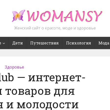
Женский сайт о красоте, моде и здоровье
е
Дети
Путешествия
Психология
Мода
Здоровье
Club — интернет-
 товаров для
я и молодости