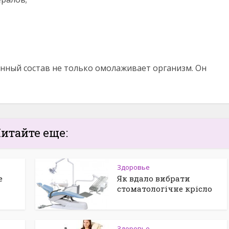
нный состав не только омолаживает организм. Он
итайте еще:
Здоровье
е
Як вдало вибрати
стоматологічне крісло
Здоровье