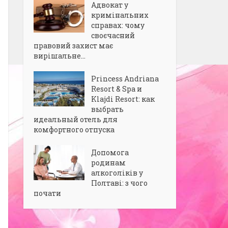
Адвокат у
кримінальних
справах: чому
своєчасний
правовий захист має
вирішальне...
Princess Andriana
Resort & Spa и
Klajdi Resort: как
выбрать
идеальный отель для
комфортного отпуска
Допомога
родинам
алкоголіків у
Полтаві: з чого
почати