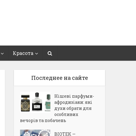
Красота
Последнее на сайте
Нішеві парфуми-
афродизіаки: які
духи обрати для
особливих
вечорів та побачень
BIOTEK —